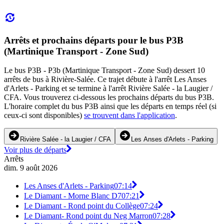
Arrêts et prochains départs pour le bus P3B
(Martinique Transport - Zone Sud)
Le bus P3B - P3b (Martinique Transport - Zone Sud) dessert 10
arrêts de bus à Rivière-Salée. Ce trajet débute à l'arrêt Les Anses
d'Arlets - Parking et se termine à l'arrêt Rivière Salée - la Laugier /
CFA. Vous trouverez ci-dessous les prochains départs du bus P3B.
L'horaire complet du bus P3B ainsi que les départs en temps réel (si
ceux-ci sont disponibles)
se trouvent dans l'application
.
Rivière Salée - la Laugier / CFA
Les Anses d'Arlets - Parking
Voir plus de départs
Arrêts
dim. 9 août 2026
Les Anses d'Arlets - Parking
07:14
Le Diamant - Morne Blanc D7
07:21
Le Diamant - Rond point du Collège
07:24
Le Diamant- Rond point du Neg Marron
07:28