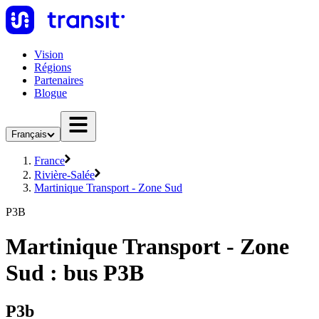
Vision
Régions
Partenaires
Blogue
Français
France
Rivière-Salée
Martinique Transport - Zone Sud
P3B
Martinique Transport - Zone
Sud : bus P3B
P3b