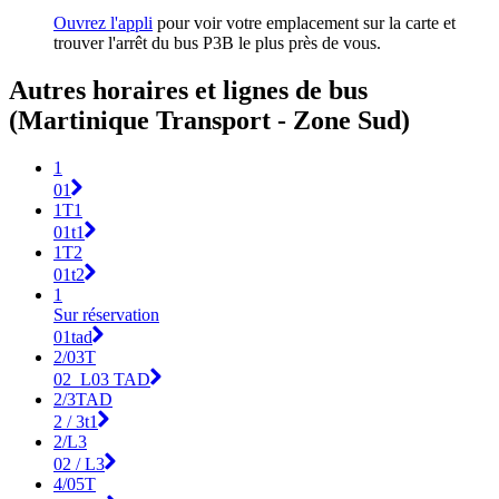
Ouvrez l'appli
pour voir votre emplacement sur la carte et
trouver l'arrêt du bus P3B le plus près de vous.
Autres horaires et lignes de bus
(Martinique Transport - Zone Sud)
1
01
1T1
01t1
1T2
01t2
1
Sur réservation
01tad
2/03T
02_L03 TAD
2/3TAD
2 / 3t1
2/L3
02 / L3
4/05T