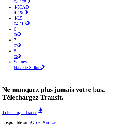
04 / 05t
4/5TAD
4 / 5t1
4/L5
04 / L5
6
06
7
07
8
08
Salines
Navette Salines
Ne manquez plus jamais votre bus.
Téléchargez Transit.
Télécharger Transit
Disponible sur
iOS
et
Android