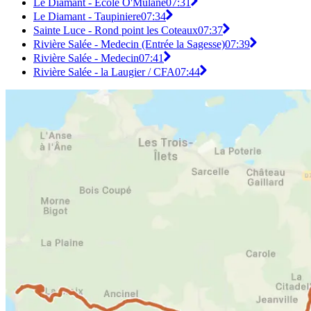
Le Diamant - École O'Mulane
07:31
Le Diamant - Taupiniere
07:34
Sainte Luce - Rond point les Coteaux
07:37
Rivière Salée - Medecin (Entrée la Sagesse)
07:39
Rivière Salée - Medecin
07:41
Rivière Salée - la Laugier / CFA
07:44