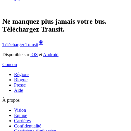
Ne manquez plus jamais votre bus.
Téléchargez Transit.
Télécharger Transit
Disponible sur
iOS
et
Android
Coucou
Régions
Blogue
Presse
Aide
À propos
Vision
Équipe
Carrières
Confidentialité