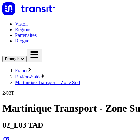
Vision
Régions
Partenaires
Blogue
Français
France
Rivière-Salée
Martinique Transport - Zone Sud
2/03T
Martinique Transport - Zone Su
02_L03 TAD