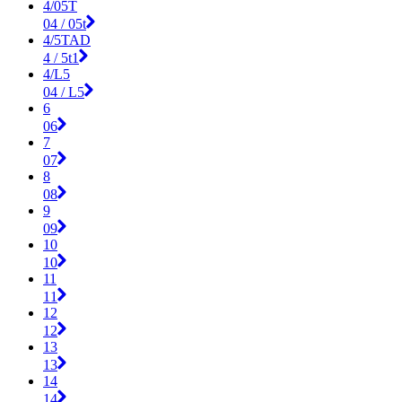
4/05T
04 / 05t
4/5TAD
4 / 5t1
4/L5
04 / L5
6
06
7
07
8
08
9
09
10
10
11
11
12
12
13
13
14
14