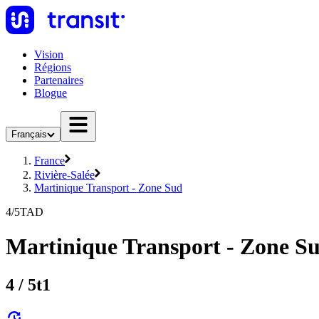
Vision
Régions
Partenaires
Blogue
Français
France
Rivière-Salée
Martinique Transport - Zone Sud
4/5TAD
Martinique Transport - Zone S
4 / 5t1