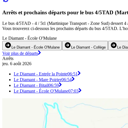
Arrêts et prochains départs pour le bus 4/5TAD (Mar
Le bus 4/5TAD - 4 / 5t1 (Martinique Transport - Zone Sud) dessert 4 ar
Vous trouverez ci-dessous les prochains départs du bus 4/5TAD. L'hor
Le Diamant - École O'Mulane
Le Diamant - École O'Mulane
Le Diamant - Collège
Le Dia
Voir plus de départs
Arrêts
jeu. 6 août 2026
Le Diamant - Entrée la Pointe
06:51
Le Diamant - Mare Poirier
06:54
Le Diamant - Bitail
06:59
Le Diamant - École O'Mulane
07:03