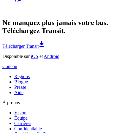
Ne manquez plus jamais votre bus.
Téléchargez Transit.
Télécharger Transit
Disponible sur
iOS
et
Android
Coucou
Régions
Blogue
Presse
Aide
À propos
Vision
Équipe
Carrières
Confidentialité