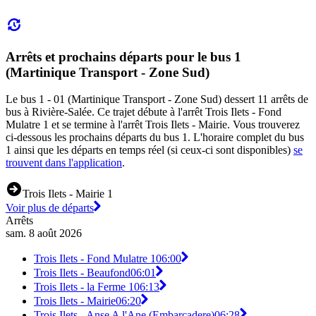
Arrêts et prochains départs pour le bus 1
(Martinique Transport - Zone Sud)
Le bus 1 - 01 (Martinique Transport - Zone Sud) dessert 11 arrêts de
bus à Rivière-Salée. Ce trajet débute à l'arrêt Trois Ilets - Fond
Mulatre 1 et se termine à l'arrêt Trois Ilets - Mairie. Vous trouverez
ci-dessous les prochains départs du bus 1. L'horaire complet du bus
1 ainsi que les départs en temps réel (si ceux-ci sont disponibles)
se
trouvent dans l'application
.
Trois Ilets - Mairie 1
Voir plus de départs
Arrêts
sam. 8 août 2026
Trois Ilets - Fond Mulatre 1
06:00
Trois Ilets - Beaufond
06:01
Trois Ilets - la Ferme 1
06:13
Trois Ilets - Mairie
06:20
Trois Ilets - Anse A l'Ane (Embarcadere)
06:28