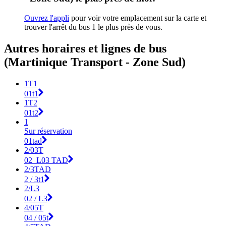
Ouvrez l'appli
pour voir votre emplacement sur la carte et
trouver l'arrêt du bus 1 le plus près de vous.
Autres horaires et lignes de bus
(Martinique Transport - Zone Sud)
1T1
01t1
1T2
01t2
1
Sur réservation
01tad
2/03T
02_L03 TAD
2/3TAD
2 / 3t1
2/L3
02 / L3
4/05T
04 / 05t