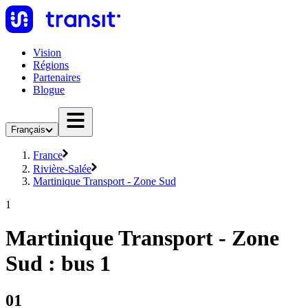
Vision
Régions
Partenaires
Blogue
Français
France
Rivière-Salée
Martinique Transport - Zone Sud
1
Martinique Transport - Zone
Sud : bus 1
01