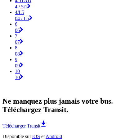
4/5TAD
4 / 5t1
4/L5
04 / L5
6
06
7
07
8
08
9
09
10
10
Ne manquez plus jamais votre bus.
Téléchargez Transit.
Télécharger Transit
Disponible sur
iOS
et
Android