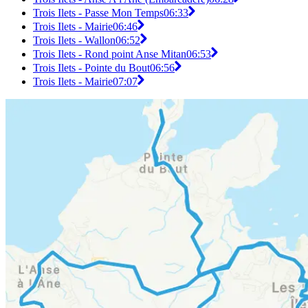
Trois Ilets - Passe Mon Temps
06:33
Trois Ilets - Mairie
06:46
Trois Ilets - Wallon
06:52
Trois Ilets - Rond point Anse Mitan
06:53
Trois Ilets - Pointe du Bout
06:56
Trois Ilets - Mairie
07:07