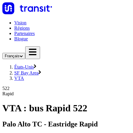
Vision
Régions
Partenaires
Blogue
Français
États-Unis
SF Bay Area
VTA
522
Rapid
VTA : bus Rapid 522
Palo Alto TC - Eastridge Rapid