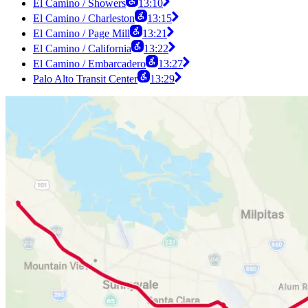
El Camino / Showers
13:10
El Camino / Charleston
13:15
El Camino / Page Mill
13:21
El Camino / California
13:22
El Camino / Embarcadero
13:27
Palo Alto Transit Center
13:29