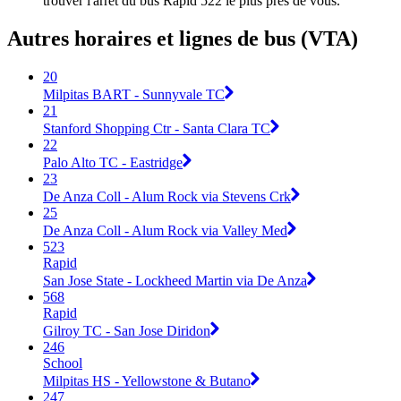
trouver l'arrêt du bus Rapid 522 le plus près de vous.
Autres horaires et lignes de bus (VTA)
20
Milpitas BART - Sunnyvale TC
21
Stanford Shopping Ctr - Santa Clara TC
22
Palo Alto TC - Eastridge
23
De Anza Coll - Alum Rock via Stevens Crk
25
De Anza Coll - Alum Rock via Valley Med
523
Rapid
San Jose State - Lockheed Martin via De Anza
568
Rapid
Gilroy TC - San Jose Diridon
246
School
Milpitas HS - Yellowstone & Butano
247