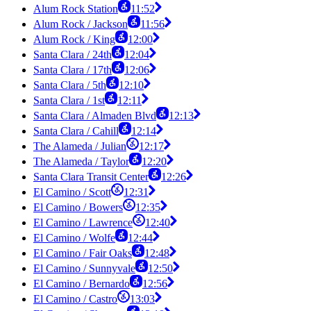
Alum Rock Station
11:52
Alum Rock / Jackson
11:56
Alum Rock / King
12:00
Santa Clara / 24th
12:04
Santa Clara / 17th
12:06
Santa Clara / 5th
12:10
Santa Clara / 1st
12:11
Santa Clara / Almaden Blvd
12:13
Santa Clara / Cahill
12:14
The Alameda / Julian
12:17
The Alameda / Taylor
12:20
Santa Clara Transit Center
12:26
El Camino / Scott
12:31
El Camino / Bowers
12:35
El Camino / Lawrence
12:40
El Camino / Wolfe
12:44
El Camino / Fair Oaks
12:48
El Camino / Sunnyvale
12:50
El Camino / Bernardo
12:56
El Camino / Castro
13:03