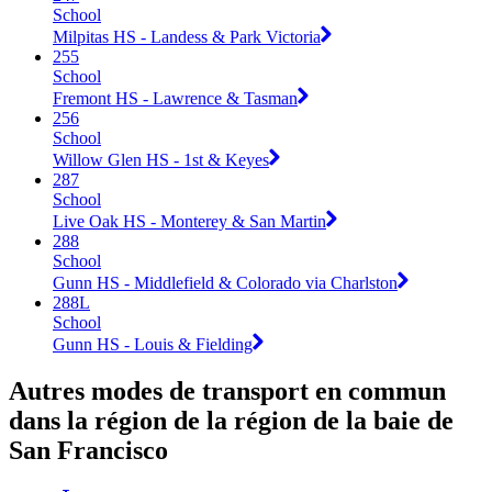
School
Milpitas HS - Landess & Park Victoria
255
School
Fremont HS - Lawrence & Tasman
256
School
Willow Glen HS - 1st & Keyes
287
School
Live Oak HS - Monterey & San Martin
288
School
Gunn HS - Middlefield & Colorado via Charlston
288L
School
Gunn HS - Louis & Fielding
Autres modes de transport en commun
dans la région de la région de la baie de
San Francisco