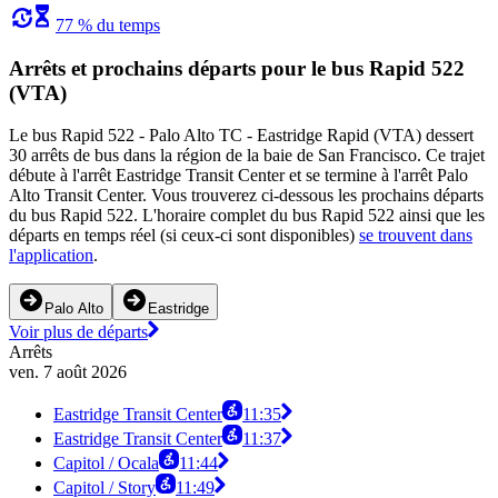
77 % du temps
Arrêts et prochains départs pour le bus Rapid 522
(VTA)
Le bus Rapid 522 - Palo Alto TC - Eastridge Rapid (VTA) dessert
30 arrêts de bus dans la région de la baie de San Francisco. Ce trajet
débute à l'arrêt Eastridge Transit Center et se termine à l'arrêt Palo
Alto Transit Center. Vous trouverez ci-dessous les prochains départs
du bus Rapid 522. L'horaire complet du bus Rapid 522 ainsi que les
départs en temps réel (si ceux-ci sont disponibles)
se trouvent dans
l'application
.
Palo Alto
Eastridge
Voir plus de départs
Arrêts
ven. 7 août 2026
Eastridge Transit Center
11:35
Eastridge Transit Center
11:37
Capitol / Ocala
11:44
Capitol / Story
11:49