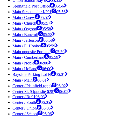
Union Station Bay 6
05:55
Springfield Post Office
05:56
Main Street under I-291
05:56
Main / Carew
05:57
Main / Church
05:57
Main / Osgood
05:58
Main / Bancroft
05:58
Main / Jefferson
05:58
Main / E. Hooker
05:59
Main opposite Portland
05:59
Main / Cumberland
05:59
Main / Noble
06:00
Main / Holland
06:00
Baystate Parking Lot N
06:01
Main / Main
06:01
Center / Plainfield (opp)
06:02
Center St. (Opposite 628)
06:02
Center / Rt 91
06:03
Center / South
06:05
Center / Union
06:05
Center / School
06:06