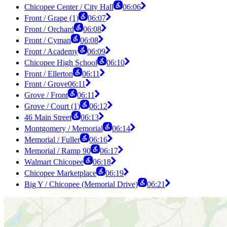
Chicopee Center / City Hall
06:06
Front / Grape (1)
06:07
Front / Orchard
06:08
Front / Cyman
06:08
Front / Academy
06:09
Chicopee High School
06:10
Front / Ellerton
06:11
Front / Grove
06:11
Grove / Front
06:11
Grove / Court (1)
06:12
46 Main Street
06:13
Montgomery / Memorial
06:14
Memorial / Fuller
06:16
Memorial / Ramp 90
06:17
Walmart Chicopee
06:18
Chicopee Marketplace
06:19
Big Y / Chicopee (Memorial Drive)
06:21