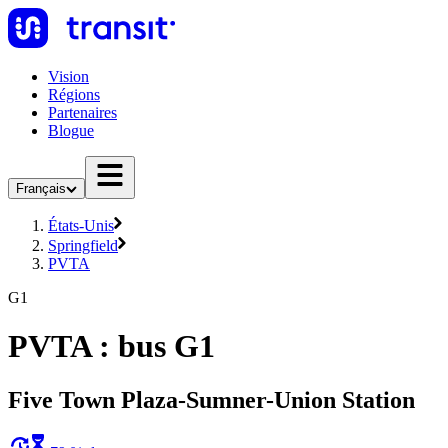
Vision
Régions
Partenaires
Blogue
Français
États-Unis
Springfield
PVTA
G1
PVTA : bus G1
Five Town Plaza-Sumner-Union Station