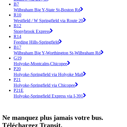
B7
Wilbraham Big Y-State St-Boston Rd
R10
Westfield / W Springfield via Route 20
B12
Stonybrook Express
R14
Feeding Hills-Springfield
B17
Wilbraham Big Y-Worthington St-Wilbraham Rd
G19
Holyoke-Montcalm-Chicopee
P20
Holyoke-Springfield via Holyoke Mall
P21
Holyoke-Springfield via Chicopee
P21E
Holyoke-Springfield Express via I-391
Ne manquez plus jamais votre bus.
Téléchargez Transit.