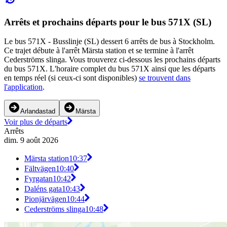
Arrêts et prochains départs pour le bus 571X (SL)
Le bus 571X - Busslinje (SL) dessert 6 arrêts de bus à Stockholm.
Ce trajet débute à l'arrêt Märsta station et se termine à l'arrêt
Cederströms slinga. Vous trouverez ci-dessous les prochains départs
du bus 571X. L'horaire complet du bus 571X ainsi que les départs
en temps réel (si ceux-ci sont disponibles)
se trouvent dans
l'application
.
Arlandastad
Märsta
Voir plus de départs
Arrêts
dim. 9 août 2026
Märsta station
10:37
Fältvägen
10:40
Fyrgatan
10:42
Daléns gata
10:43
Pionjärvägen
10:44
Cederströms slinga
10:48