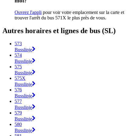
moi?
Ouvrez l'appli
pour voir votre emplacement sur la carte et
trouver l'arrêt du bus 571X le plus près de vous.
Autres horaires et lignes de bus (SL)
573
Busslinje
574
Busslinje
575
Busslinje
575X
Busslinje
576
Busslinje
577
Busslinje
579
Busslinje
580
Busslinje
581