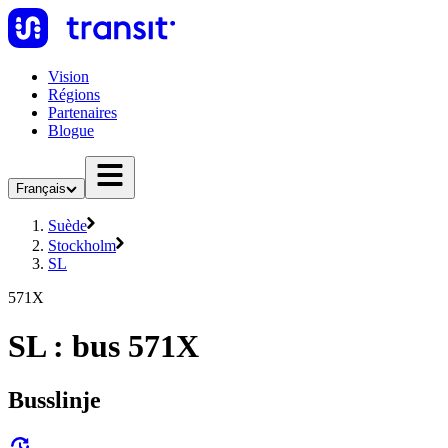
Vision
Régions
Partenaires
Blogue
Français
Suède
Stockholm
SL
571X
SL : bus 571X
Busslinje