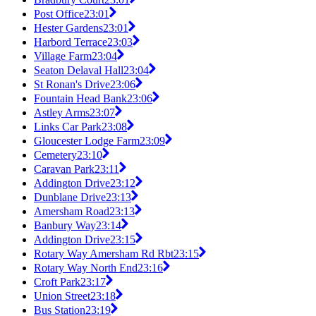
Post Office
23:01
Hester Gardens
23:01
Harbord Terrace
23:03
Village Farm
23:04
Seaton Delaval Hall
23:04
St Ronan's Drive
23:06
Fountain Head Bank
23:06
Astley Arms
23:07
Links Car Park
23:08
Gloucester Lodge Farm
23:09
Cemetery
23:10
Caravan Park
23:11
Addington Drive
23:12
Dunblane Drive
23:13
Amersham Road
23:13
Banbury Way
23:14
Addington Drive
23:15
Rotary Way Amersham Rd Rbt
23:15
Rotary Way North End
23:16
Croft Park
23:17
Union Street
23:18
Bus Station
23:19