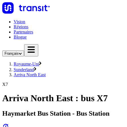
Vision
Régions
Partenaires
Blogue
Français
Royaume-Uni
Sunderland
Arriva North East
X7
Arriva North East : bus X7
Haymarket Bus Station - Bus Station