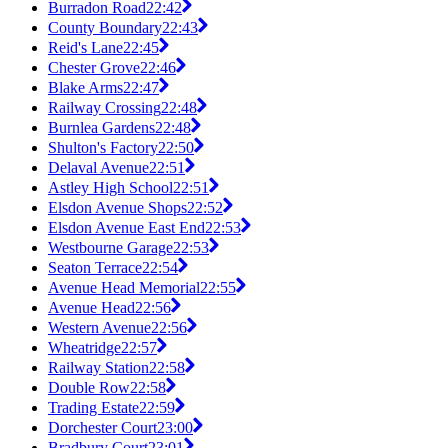
Burradon Road
22:42
County Boundary
22:43
Reid's Lane
22:45
Chester Grove
22:46
Blake Arms
22:47
Railway Crossing
22:48
Burnlea Gardens
22:48
Shulton's Factory
22:50
Delaval Avenue
22:51
Astley High School
22:51
Elsdon Avenue Shops
22:52
Elsdon Avenue East End
22:53
Westbourne Garage
22:53
Seaton Terrace
22:54
Avenue Head Memorial
22:55
Avenue Head
22:56
Western Avenue
22:56
Wheatridge
22:57
Railway Station
22:58
Double Row
22:58
Trading Estate
22:59
Dorchester Court
23:00
Bradbury Court
23:01