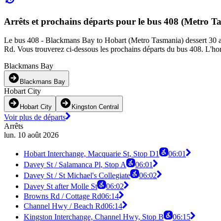
Arrêts et prochains départs pour le bus 408 (Metro T
Le bus 408 - Blackmans Bay to Hobart (Metro Tasmania) dessert 30 arrê
Rd. Vous trouverez ci-dessous les prochains départs du bus 408. L'hora
Blackmans Bay
Blackmans Bay
Hobart City
Hobart City
Kingston Central
Voir plus de départs
Arrêts
lun. 10 août 2026
Hobart Interchange, Macquarie St, Stop D1
06:01
Davey St / Salamanca Pl, Stop A
06:01
Davey St / St Michael's Collegiate
06:02
Davey St after Molle St
06:02
Browns Rd / Cottage Rd
06:14
Channel Hwy / Beach Rd
06:14
Kingston Interchange, Channel Hwy, Stop B
06:15