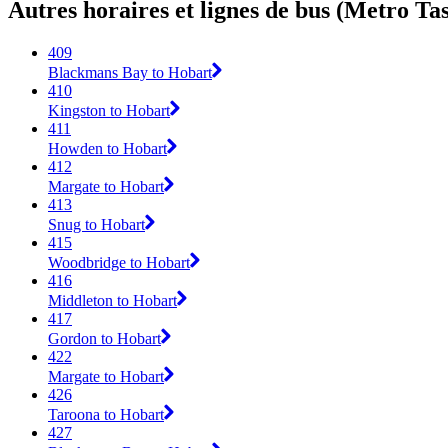
Autres horaires et lignes de bus (Metro T
409
Blackmans Bay to Hobart
410
Kingston to Hobart
411
Howden to Hobart
412
Margate to Hobart
413
Snug to Hobart
415
Woodbridge to Hobart
416
Middleton to Hobart
417
Gordon to Hobart
422
Margate to Hobart
426
Taroona to Hobart
427