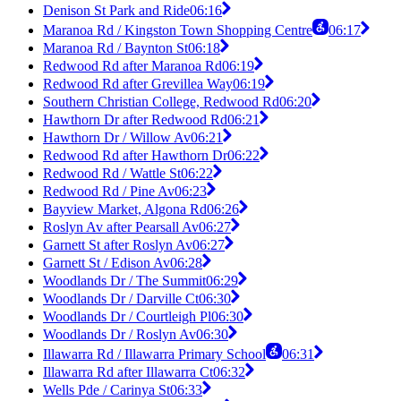
Denison St Park and Ride
06:16
Maranoa Rd / Kingston Town Shopping Centre
06:17
Maranoa Rd / Baynton St
06:18
Redwood Rd after Maranoa Rd
06:19
Redwood Rd after Grevillea Way
06:19
Southern Christian College, Redwood Rd
06:20
Hawthorn Dr after Redwood Rd
06:21
Hawthorn Dr / Willow Av
06:21
Redwood Rd after Hawthorn Dr
06:22
Redwood Rd / Wattle St
06:22
Redwood Rd / Pine Av
06:23
Bayview Market, Algona Rd
06:26
Roslyn Av after Pearsall Av
06:27
Garnett St after Roslyn Av
06:27
Garnett St / Edison Av
06:28
Woodlands Dr / The Summit
06:29
Woodlands Dr / Darville Ct
06:30
Woodlands Dr / Courtleigh Pl
06:30
Woodlands Dr / Roslyn Av
06:30
Illawarra Rd / Illawarra Primary School
06:31
Illawarra Rd after Illawarra Ct
06:32
Wells Pde / Carinya St
06:33