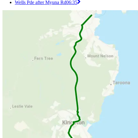
Wells Pde after Myuna Rd
06:35