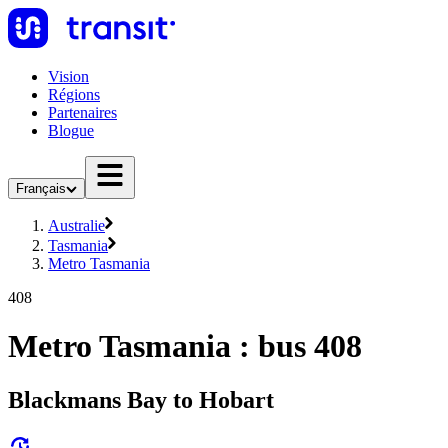
Vision
Régions
Partenaires
Blogue
Français
Australie
Tasmania
Metro Tasmania
408
Metro Tasmania : bus 408
Blackmans Bay to Hobart