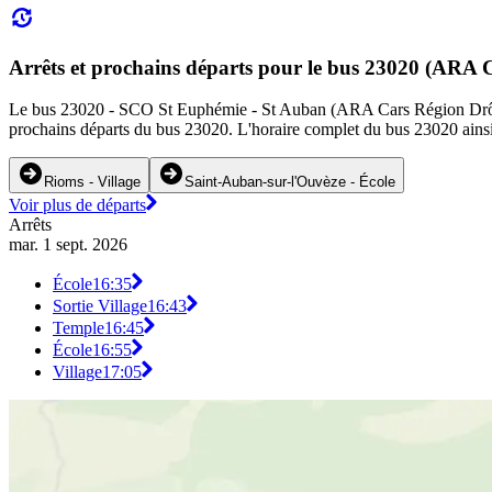
Arrêts et prochains départs pour le bus 23020 (ARA 
Le bus 23020 - SCO St Euphémie - St Auban (ARA Cars Région Drôme - Sc
prochains départs du bus 23020. L'horaire complet du bus 23020 ainsi 
Rioms - Village
Saint-Auban-sur-l'Ouvèze - École
Voir plus de départs
Arrêts
mar. 1 sept. 2026
École
16:35
Sortie Village
16:43
Temple
16:45
École
16:55
Village
17:05