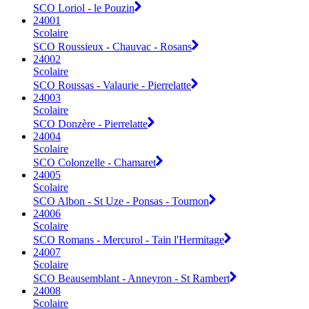
SCO Loriol - le Pouzin
24001
Scolaire
SCO Roussieux - Chauvac - Rosans
24002
Scolaire
SCO Roussas - Valaurie - Pierrelatte
24003
Scolaire
SCO Donzère - Pierrelatte
24004
Scolaire
SCO Colonzelle - Chamaret
24005
Scolaire
SCO Albon - St Uze - Ponsas - Tournon
24006
Scolaire
SCO Romans - Mercurol - Tain l'Hermitage
24007
Scolaire
SCO Beausemblant - Anneyron - St Rambert
24008
Scolaire