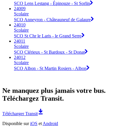
SCO Lens Lestang - Épinouze - St Sorlin
24009
Scolaire
SCO Anneyron - Châteauneuf de Galaure
24010
Scolaire
SCO St Chr le Laris - le Grand Serre
24011
Scolaire
SCO Clérieux - St Bardoux - St Donat
24012
Scolaire
SCO Albon - St Martin Rosiers - Albon
Ne manquez plus jamais votre bus.
Téléchargez Transit.
Télécharger Transit
Disponible sur
iOS
et
Android