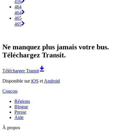
416
464
464
465
465
Ne manquez plus jamais votre bus.
Téléchargez Transit.
Télécharger Transit
Disponible sur
iOS
et
Android
Coucou
Régions
Blogue
Presse
Aide
À propos