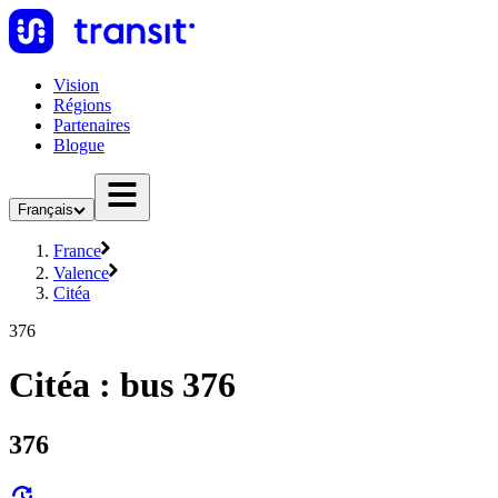
Vision
Régions
Partenaires
Blogue
Français
France
Valence
Citéa
376
Citéa : bus 376
376