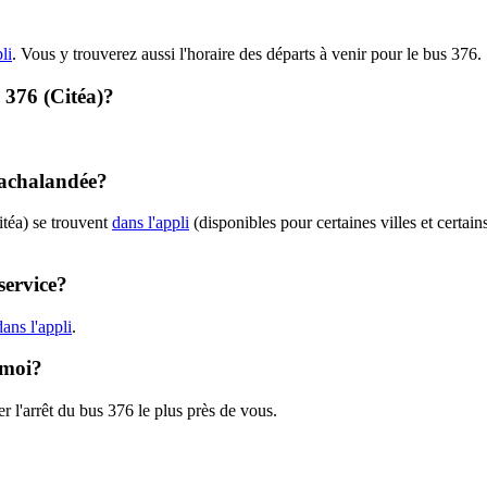
li
. Vous y trouverez aussi l'horaire des départs à venir pour le bus 376.
- 376 (Citéa)?
t achalandée?
itéa) se trouvent
dans l'appli
(disponibles pour certaines villes et certain
service?
ans l'appli
.
 moi?
r l'arrêt du bus 376 le plus près de vous.