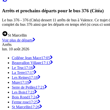
Arrêts et prochains départs pour le bus 376 (Citéa)
Le bus 376 - 376 (Citéa) dessert 11 arrêts de bus à Valence. Ce trajet 
complet du bus 376 ainsi que les départs en temps réel (si ceux-ci son
St Marcellin
Voir plus de départs
Arrêts
lun. 10 août 2026
Collège Jean Mace
17:05
Beauvallon Village
17:13
Le Truc
17:16
La Terre
17:17
Les Reines
17:18
Mure
17:19
Serre de Peilles
17:21
Les Bois
17:22
Bois Rond
17:24
Ferme rose
17:25
St Marcellin
17:26