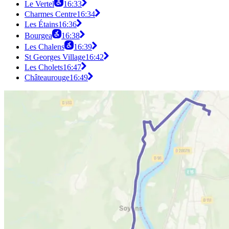
Le Vertel
16:33
Charmes Centre
16:34
Les Étains
16:36
Bourgea
16:38
Les Chalens
16:39
St Georges Village
16:42
Les Cholets
16:47
Châteaurouge
16:49