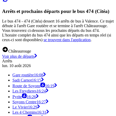
Arrêts et prochains départs pour le bus 474 (Citéa)
Le bus 474 - 474 (Citéa) dessert 16 arrêts de bus à Valence. Ce trajet
débute à l'arrêt Gare routière et se termine à l'arrêt Châteaurouge.
Vous trouverez ci-dessous les prochains départs du bus 474.
L'horaire complet du bus 474 ainsi que les départs en temps réel (si
ceux-ci sont disponibles)
se trouvent dans l'application
.
Châteaurouge
Voir plus de départs
Arrêts
lun. 10 août 2026
Gare routière
16:08
Sadi Carnot
16:15
Route de Soyons
16:19
Les Freydieres
16:24
Pyrite
16:26
Soyons Centre
16:27
Le Vivier
16:29
Les 4 Chemins
16:31