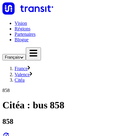
Vision
Régions
Partenaires
Blogue
Français
France
Valence
Citéa
858
Citéa : bus 858
858