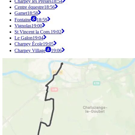
Charpey les Presles
18:54
Centre équestre
18:56
Gamet
18:58
Fontaine
18:59
Vignolas
19:00
St Vincent la Com.
19:02
Le Galon
19:04
Charpey École
19:05
Charpey Village
19:06