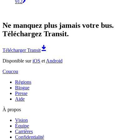
912
Ne manquez plus jamais votre bus.
Téléchargez Transit.
Télécharger Transit
Disponible sur
iOS
et
Android
Coucou
Régions
Blogue
Presse
Aide
À propos
Vision
Équipe
Carrières
Confidentialité