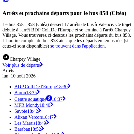
Arrêts et prochains départs pour le bus 858 (Citéa)
Le bus 858 - 858 (Citéa) dessert 17 arrêts de bus à Valence. Ce trajet
débute à l'arrêt BDP Coll.De l'Europe et se termine à l'arrêt Charpey
Village. Vous trouverez ci-dessous les prochains départs du bus 858.
L'horaire complet du bus 858 ainsi que les départs en temps réel (si
ceux-ci sont disponibles)
se trouvent dans l'application
.
Charpey Village
Voir plus de départs
Arrêts
lun. 10 août 2026
BDP Coll.De l'Europe
18:30
Baron
18:35
Centre aquatique
18:37
MFR Mondy
18:40
Savoie
18:42
Alixan Vercors
18:47
Les Marais
18:49
Baraban
18:52