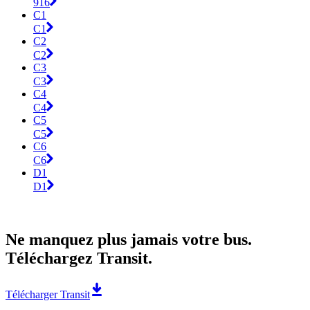
916
C1
C1
C2
C2
C3
C3
C4
C4
C5
C5
C6
C6
D1
D1
Ne manquez plus jamais votre bus.
Téléchargez Transit.
Télécharger Transit