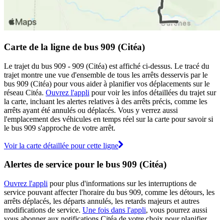
Carte de la ligne de bus 909 (Citéa)
Le trajet du bus 909 - 909 (Citéa) est affiché ci-dessus. Le tracé du
trajet montre une vue d'ensemble de tous les arrêts desservis par le
bus 909 (Citéa) pour vous aider à planifier vos déplacements sur le
réseau Citéa.
Ouvrez l'appli
pour voir les infos détaillées du trajet sur
la carte, incluant les alertes relatives à des arrêts précis, comme les
arrêts ayant été annulés ou déplacés. Vous y verrez aussi
l'emplacement des véhicules en temps réel sur la carte pour savoir si
le bus 909 s'approche de votre arrêt.
Voir la carte détaillée pour cette ligne
Alertes de service pour le bus 909 (Citéa)
Ouvrez l'appli
pour plus d'informations sur les interruptions de
service pouvant affecter l'horaire du bus 909, comme les détours, les
arrêts déplacés, les départs annulés, les retards majeurs et autres
modifications de service.
Une fois dans l'appli
, vous pourrez aussi
vous abonner aux notifications Citéa de votre choix pour planifier