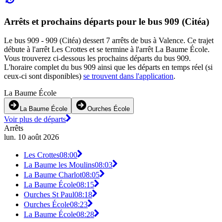
Arrêts et prochains départs pour le bus 909 (Citéa)
Le bus 909 - 909 (Citéa) dessert 7 arrêts de bus à Valence. Ce trajet
débute à l'arrêt Les Crottes et se termine à l'arrêt La Baume École.
Vous trouverez ci-dessous les prochains départs du bus 909.
L'horaire complet du bus 909 ainsi que les départs en temps réel (si
ceux-ci sont disponibles)
se trouvent dans l'application
.
La Baume École
La Baume École
Ourches École
Voir plus de départs
Arrêts
lun. 10 août 2026
Les Crottes
08:00
La Baume les Moulins
08:03
La Baume Charlot
08:05
La Baume École
08:15
Ourches St Paul
08:18
Ourches École
08:23
La Baume École
08:28