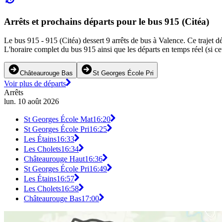
Arrêts et prochains départs pour le bus 915 (Citéa)
Le bus 915 - 915 (Citéa) dessert 9 arrêts de bus à Valence. Ce trajet 
L'horaire complet du bus 915 ainsi que les départs en temps réel (si c
Châteaurouge Bas
St Georges École Pri
Voir plus de départs
Arrêts
lun. 10 août 2026
St Georges École Mat
16:20
St Georges École Pri
16:25
Les Étains
16:33
Les Cholets
16:34
Châteaurouge Haut
16:36
St Georges École Pri
16:49
Les Étains
16:57
Les Cholets
16:58
Châteaurouge Bas
17:00