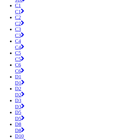
C1
C1
C2
C2
C3
C3
C4
C4
C5
C5
C6
C6
D1
D1
D2
D2
D3
D3
D5
D5
D8
D8
D10