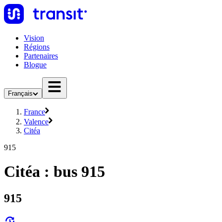
Vision
Régions
Partenaires
Blogue
Français
France
Valence
Citéa
915
Citéa : bus 915
915