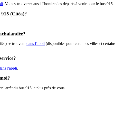
li
. Vous y trouverez aussi l'horaire des départs à venir pour le bus 915.
- 915 (Citéa)?
t achalandée?
itéa) se trouvent
dans l'appli
(disponibles pour certaines villes et certain
service?
ans l'appli
.
 moi?
r l'arrêt du bus 915 le plus près de vous.