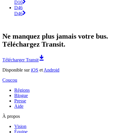
D10
D46
D46
Ne manquez plus jamais votre bus.
Téléchargez Transit.
Télécharger Transit
Disponible sur
iOS
et
Android
Coucou
Régions
Blogue
Presse
Aide
À propos
Vision
Équipe