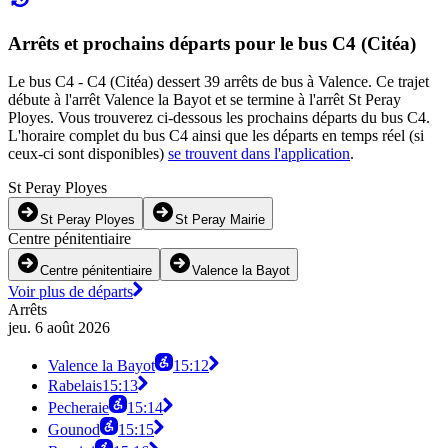
Arrêts et prochains départs pour le bus C4 (Citéa)
Le bus C4 - C4 (Citéa) dessert 39 arrêts de bus à Valence. Ce trajet
débute à l'arrêt Valence la Bayot et se termine à l'arrêt St Peray
Ployes. Vous trouverez ci-dessous les prochains départs du bus C4.
L'horaire complet du bus C4 ainsi que les départs en temps réel (si
ceux-ci sont disponibles)
se trouvent dans l'application
.
St Peray Ployes
St Peray Ployes
St Peray Mairie
Centre pénitentiaire
Centre pénitentiaire
Valence la Bayot
Voir plus de départs
Arrêts
jeu. 6 août 2026
Valence la Bayot
15:12
Rabelais
15:13
Pecheraie
15:14
Gounod
15:15