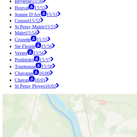
Beylesse
15:50
Bouvat
15:51
Jeanne D'Arc
15:51
Crussol
15:52
St Peray Mairie
15:53
Malet
15:54
Crozette
15:55
Ste Fleurie
15:56
Verger
15:56
Perdrioles
15:57
Tourtousse
15:58
Chavaran
16:00
Chavas
16:01
St Peray Ployes
16:02