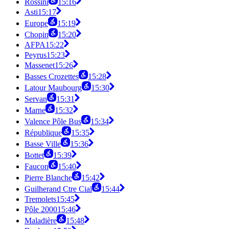
Rossini
15:16
Asti
15:17
Europe
15:19
Chopin
15:20
AFPA
15:22
Peyrus
15:23
Massenet
15:26
Basses Crozettes
15:28
Latour Maubourg
15:30
Servan
15:31
Marne
15:32
Valence Pôle Bus
15:34
République
15:35
Basse Ville
15:36
Bottet
15:39
Faucon
15:40
Pierre Blanche
15:42
Guilherand Ctre Cial
15:44
Tremolets
15:45
Pôle 2000
15:46
Maladière
15:48