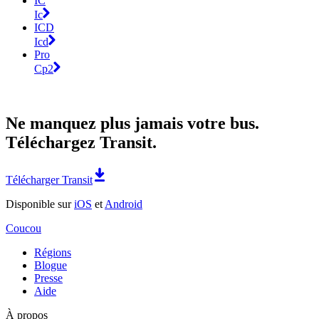
IC
Ic
ICD
Icd
Pro
Cp2
Ne manquez plus jamais votre bus.
Téléchargez Transit.
Télécharger Transit
Disponible sur
iOS
et
Android
Coucou
Régions
Blogue
Presse
Aide
À propos