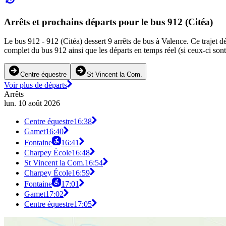
Arrêts et prochains départs pour le bus 912 (Citéa)
Le bus 912 - 912 (Citéa) dessert 9 arrêts de bus à Valence. Ce trajet d
complet du bus 912 ainsi que les départs en temps réel (si ceux-ci son
Centre équestre
St Vincent la Com.
Voir plus de départs
Arrêts
lun. 10 août 2026
Centre équestre
16:38
Gamet
16:40
Fontaine
16:41
Charpey École
16:48
St Vincent la Com.
16:54
Charpey École
16:59
Fontaine
17:01
Gamet
17:02
Centre équestre
17:05