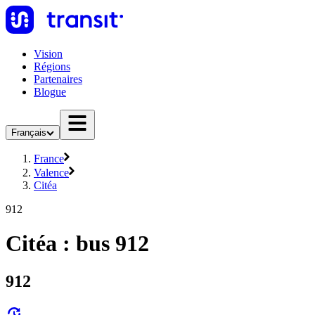
Vision
Régions
Partenaires
Blogue
Français
France
Valence
Citéa
912
Citéa : bus 912
912