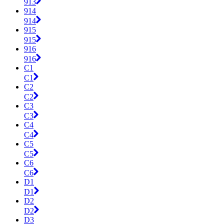
913
914
914
915
915
916
916
C1
C1
C2
C2
C3
C3
C4
C4
C5
C5
C6
C6
D1
D1
D2
D2
D3