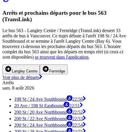
Arrêts et prochains départs pour le bus 563
(TransLink)
Le bus 563 - Langley Centre / Fernridge (TransLink) dessert 33
arrêts de bus à Vancouver. Ce trajet débute à l'arrêt 198 St / 24 Ave
Southbound et se termine à l'arrêt Langley Centre (Bay 6). Vous
trouverez ci-dessous les prochains départs du bus 563. L'horaire
complet du bus 563 ainsi que les départs en temps réel (si ceux-ci
sont disponibles)
se trouvent dans l'application
.
Langley Centre
Fernridge
Voir plus de départs
Arrêts
sam. 8 août 2026
198 St / 24 Ave Southbound
22:50
20 Ave / 198 St Eastbound
22:51
200 St / 20 Ave Northbound
22:52
200 St / 22 Ave Northbound
22:53
200 St / 24 Ave Northbound
22:54
200 St / 28 Ave Northbound
22:55