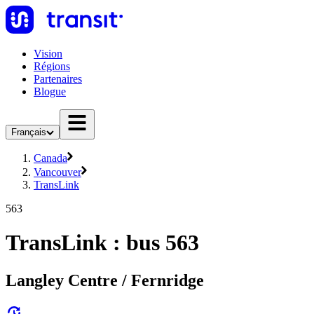
Vision
Régions
Partenaires
Blogue
Français
Canada
Vancouver
TransLink
563
TransLink : bus 563
Langley Centre / Fernridge