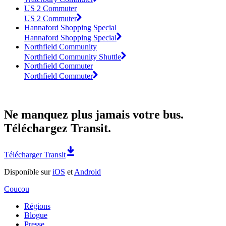
US 2 Commuter
US 2 Commuter
Hannaford Shopping Special
Hannaford Shopping Special
Northfield Community
Northfield Community Shuttle
Northfield Commuter
Northfield Commuter
Ne manquez plus jamais votre bus.
Téléchargez Transit.
Télécharger Transit
Disponible sur
iOS
et
Android
Coucou
Régions
Blogue
Presse