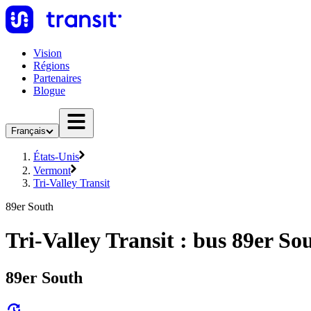
Vision
Régions
Partenaires
Blogue
Français
États-Unis
Vermont
Tri-Valley Transit
89er South
Tri-Valley Transit : bus 89er So
89er South