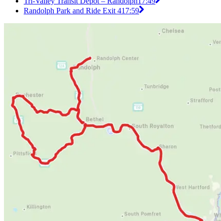
Tri-Valley Transit Depot – Randolph
17:49
Randolph Park and Ride Exit 4
17:59