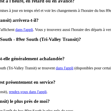
est à l'heure, en retard ou en avance?
 mises à jour en temps réel et voir les changements à l'horaire du bus 89
nsit) arrivera-t-il?
'affichent
dans l'appli
. Vous y trouverez aussi l'horaire des départs à ve
 South - 89er South (Tri-Valley Transit)?
.
st-elle généralement achalandée?
uth (Tri-Valley Transit) se trouvent
dans l'appli
(disponibles pour certain
est présentement en service?
nsit),
rendez-vous dans l'appli
.
nsit) le plus près de moi?
r l'arrêt du bus 89er South le plus près de vous.