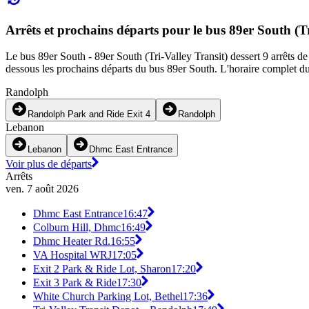
Arrêts et prochains départs pour le bus 89er South (Tr
Le bus 89er South - 89er South (Tri-Valley Transit) dessert 9 arrêts d
dessous les prochains départs du bus 89er South. L'horaire complet du 
Randolph
Randolph Park and Ride Exit 4
Randolph
Lebanon
Lebanon
Dhmc East Entrance
Voir plus de départs
Arrêts
ven. 7 août 2026
Dhmc East Entrance
16:47
Colburn Hill, Dhmc
16:49
Dhmc Heater Rd.
16:55
VA Hospital WRJ
17:05
Exit 2 Park & Ride Lot, Sharon
17:20
Exit 3 Park & Ride
17:30
White Church Parking Lot, Bethel
17:36