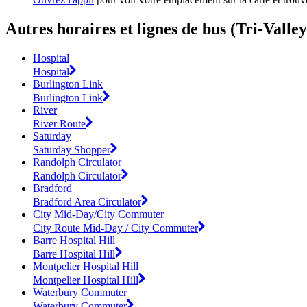
Autres horaires et lignes de bus (Tri-Valley
Hospital
Hospital
Burlington Link
Burlington Link
River
River Route
Saturday
Saturday Shopper
Randolph Circulator
Randolph Circulator
Bradford
Bradford Area Circulator
City Mid-Day/City Commuter
City Route Mid-Day / City Commuter
Barre Hospital Hill
Barre Hospital Hill
Montpelier Hospital Hill
Montpelier Hospital Hill
Waterbury Commuter
Waterbury Commuter