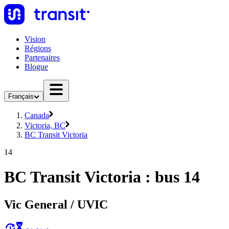
Vision
Régions
Partenaires
Blogue
Français
Canada
Victoria, BC
BC Transit Victoria
14
BC Transit Victoria : bus 14
Vic General / UVIC