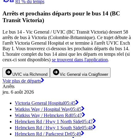
81 % du temps
Arrêts et prochains départs pour le bus 14 (BC
Transit Victoria)
Le bus 14 - Vic General / UVIC (BC Transit Victoria) dessert 58
arrêts de bus à Victoria (Colombie-Britannique). Ce trajet débute à
l'arrêt Victoria General Hospital et se termine à l'arrêt UVIC Exch
Bay I. Vous trouverez ci-dessous les prochains départs du bus 14.
L'horaire complet du bus 14 ainsi que les départs en temps réel (si
ceux-ci sont disponibles)
se trouvent dans l'application
.
UVIC via Richmond
Vic General via Craigflower
Voir plus de départs
Arrêts
jeu. 6 août 2026
Victoria General Hospital
05:45
Watkiss Way / Hospital Way
05:45
Watkiss Way / Helmcken Rd
05:47
Helmcken Rd / Hwy 1 North Side
05:47
Helmcken Rd / Hwy 1 South Side
05:48
Helmcken Rd / Parkcrest Dr
05:49