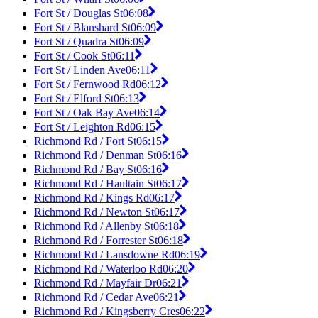
Fort St / Douglas St
06:08
Fort St / Blanshard St
06:09
Fort St / Quadra St
06:09
Fort St / Cook St
06:11
Fort St / Linden Ave
06:11
Fort St / Fernwood Rd
06:12
Fort St / Elford St
06:13
Fort St / Oak Bay Ave
06:14
Fort St / Leighton Rd
06:15
Richmond Rd / Fort St
06:15
Richmond Rd / Denman St
06:16
Richmond Rd / Bay St
06:16
Richmond Rd / Haultain St
06:17
Richmond Rd / Kings Rd
06:17
Richmond Rd / Newton St
06:17
Richmond Rd / Allenby St
06:18
Richmond Rd / Forrester St
06:18
Richmond Rd / Lansdowne Rd
06:19
Richmond Rd / Waterloo Rd
06:20
Richmond Rd / Mayfair Dr
06:21
Richmond Rd / Cedar Ave
06:21
Richmond Rd / Kingsberry Cres
06:22