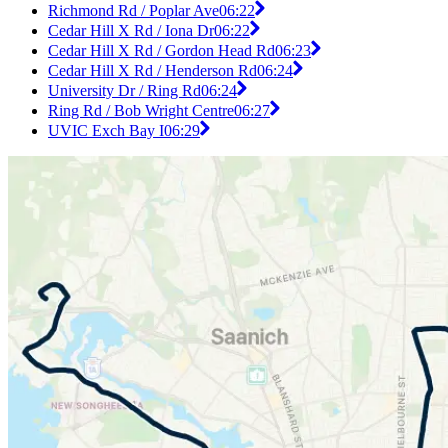
Richmond Rd / Poplar Ave
06:22
Cedar Hill X Rd / Iona Dr
06:22
Cedar Hill X Rd / Gordon Head Rd
06:23
Cedar Hill X Rd / Henderson Rd
06:24
University Dr / Ring Rd
06:24
Ring Rd / Bob Wright Centre
06:27
UVIC Exch Bay I
06:29