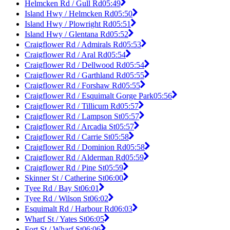
Helmcken Rd / Gull Rd
05:49
Island Hwy / Helmcken Rd
05:50
Island Hwy / Plowright Rd
05:51
Island Hwy / Glentana Rd
05:52
Craigflower Rd / Admirals Rd
05:53
Craigflower Rd / Aral Rd
05:54
Craigflower Rd / Dellwood Rd
05:54
Craigflower Rd / Garthland Rd
05:55
Craigflower Rd / Forshaw Rd
05:55
Craigflower Rd / Esquimalt Gorge Park
05:56
Craigflower Rd / Tillicum Rd
05:57
Craigflower Rd / Lampson St
05:57
Craigflower Rd / Arcadia St
05:57
Craigflower Rd / Carrie St
05:58
Craigflower Rd / Dominion Rd
05:58
Craigflower Rd / Alderman Rd
05:59
Craigflower Rd / Pine St
05:59
Skinner St / Catherine St
06:00
Tyee Rd / Bay St
06:01
Tyee Rd / Wilson St
06:02
Esquimalt Rd / Harbour Rd
06:03
Wharf St / Yates St
06:05
Fort St / Wharf St
06:06