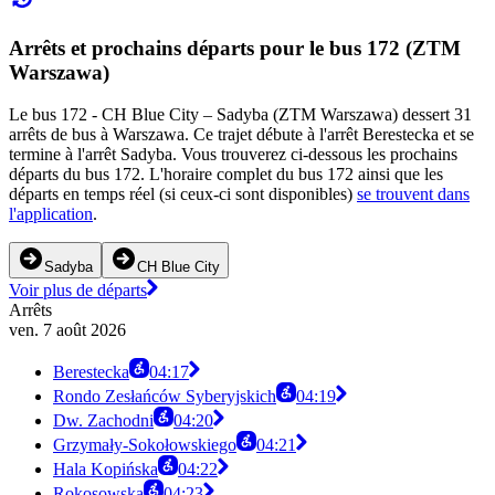
Arrêts et prochains départs pour le bus 172 (ZTM
Warszawa)
Le bus 172 - CH Blue City – Sadyba (ZTM Warszawa) dessert 31
arrêts de bus à Warszawa. Ce trajet débute à l'arrêt Berestecka et se
termine à l'arrêt Sadyba. Vous trouverez ci-dessous les prochains
départs du bus 172. L'horaire complet du bus 172 ainsi que les
départs en temps réel (si ceux-ci sont disponibles)
se trouvent dans
l'application
.
Sadyba
CH Blue City
Voir plus de départs
Arrêts
ven. 7 août 2026
Berestecka
04:17
Rondo Zesłańców Syberyjskich
04:19
Dw. Zachodni
04:20
Grzymały-Sokołowskiego
04:21
Hala Kopińska
04:22
Rokosowska
04:23