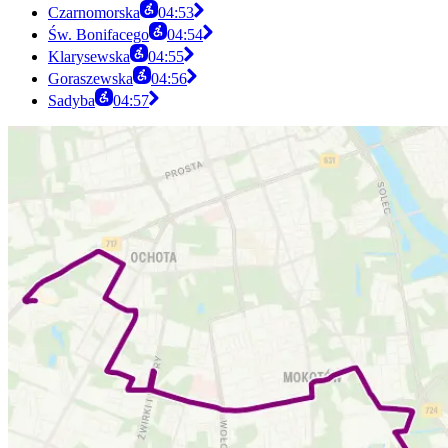
Czarnomorska
04:53
Św. Bonifacego
04:54
Klarysewska
04:55
Goraszewska
04:56
Sadyba
04:57