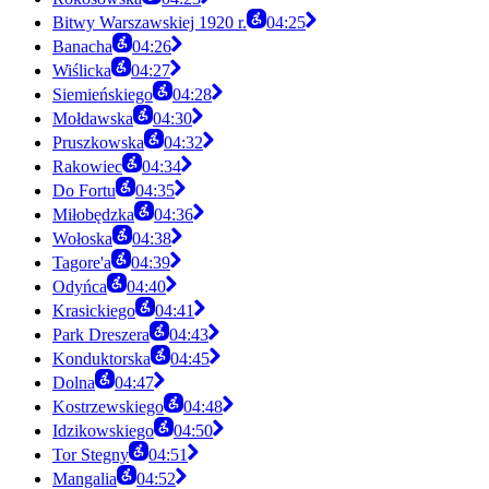
Bitwy Warszawskiej 1920 r.
04:25
Banacha
04:26
Wiślicka
04:27
Siemieńskiego
04:28
Mołdawska
04:30
Pruszkowska
04:32
Rakowiec
04:34
Do Fortu
04:35
Miłobędzka
04:36
Wołoska
04:38
Tagore'a
04:39
Odyńca
04:40
Krasickiego
04:41
Park Dreszera
04:43
Konduktorska
04:45
Dolna
04:47
Kostrzewskiego
04:48
Idzikowskiego
04:50
Tor Stegny
04:51
Mangalia
04:52