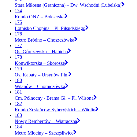
Stara Miłosna (Graniczna) – Dw. Wschodni (Lubelska)
174
Rondo ONZ – Bokserska
175
Lotnisko Chopina – Pl. Piłsudskiego
176
Metro Bródno – Choszczówka
177
Os. Górczewska – Habicha
178
Konwiktorska – Skorosze
179
Os. Kabaty – Ursynów Płn.
180
Wilanów – Chomiczówka
181
Cm. Północny - Brama Gł. – Pl. Wilsona
182
Rondo Zesłańców Syberyjskich – Witolin
183
Nowy Rembertów – Wiatraczna
184
Metro Młociny – Szczęśliwice