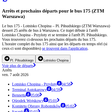
Arrêts et prochains départs pour le bus 175 (ZTM
Warszawa)
Le bus 175 - Lotnisko Chopina – Pl. Piłsudskiego (ZTM Warszawa)
dessert 25 arrêts de bus à Warszawa. Ce trajet débute à l'arrêt
Lotnisko Chopina - Przyloty et se termine à l'arrêt Pl. Piłsudskiego.
Vous trouverez ci-dessous les prochains départs du bus 175.
L'horaire complet du bus 175 ainsi que les départs en temps réel (si
ceux-ci sont disponibles)
se trouvent dans l'application
.
Pl. Piłsudskiego
Lotnisko Chopina
Voir plus de départs
Arrêts
ven. 7 août 2026
Lotnisko Chopina - Przyloty
04:58
Terminal Autokarowy
04:59
Bennetta
05:00
Ośrodek Wojskowy
05:01
Komitetu Obrony Robotników
05:02
Sasanki
05:03