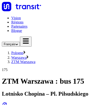
Vision
Régions
Partenaires
Blogue
Français
Pologne
Warszawa
ZTM Warszawa
175
ZTM Warszawa : bus 175
Lotnisko Chopina – Pl. Piłsudskiego