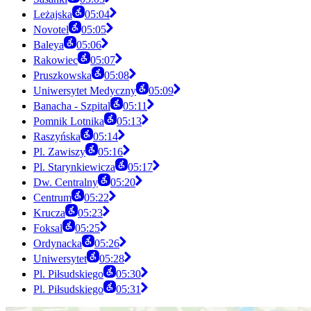
Leżajska
05:04
Novotel
05:05
Baleya
05:06
Rakowiec
05:07
Pruszkowska
05:08
Uniwersytet Medyczny
05:09
Banacha - Szpital
05:11
Pomnik Lotnika
05:13
Raszyńska
05:14
Pl. Zawiszy
05:16
Pl. Starynkiewicza
05:17
Dw. Centralny
05:20
Centrum
05:22
Krucza
05:23
Foksal
05:25
Ordynacka
05:26
Uniwersytet
05:28
Pl. Piłsudskiego
05:30
Pl. Piłsudskiego
05:31