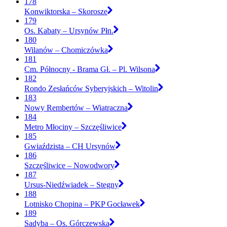
178
Konwiktorska – Skorosze
179
Os. Kabaty – Ursynów Płn.
180
Wilanów – Chomiczówka
181
Cm. Północny - Brama Gł. – Pl. Wilsona
182
Rondo Zesłańców Syberyjskich – Witolin
183
Nowy Rembertów – Wiatraczna
184
Metro Młociny – Szczęśliwice
185
Gwiaździsta – CH Ursynów
186
Szczęśliwice – Nowodwory
187
Ursus-Niedźwiadek – Stegny
188
Lotnisko Chopina – PKP Gocławek
189
Sadyba – Os. Górczewska