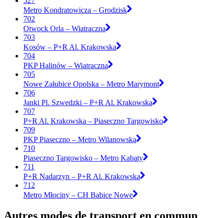
527
Metro Kondratowicza – Grodzisk
702
Otwock Orla – Wiatraczna
703
Kosów – P+R Al. Krakowska
704
PKP Halinów – Wiatraczna
705
Nowe Załubice Opolska – Metro Marymont
706
Janki Pl. Szwedzki – P+R Al. Krakowska
707
P+R Al. Krakowska – Piaseczno Targowisko
709
PKP Piaseczno – Metro Wilanowska
710
Piaseczno Targowisko – Metro Kabaty
711
P+R Nadarzyn – P+R Al. Krakowska
712
Metro Młociny – CH Babice Nowe
Autres modes de transport en commun