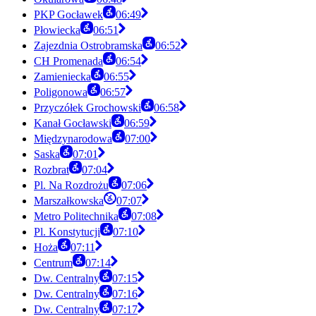
PKP Gocławek
06:49
Płowiecka
06:51
Zajezdnia Ostrobramska
06:52
CH Promenada
06:54
Zamieniecka
06:55
Poligonowa
06:57
Przyczółek Grochowski
06:58
Kanał Gocławski
06:59
Międzynarodowa
07:00
Saska
07:01
Rozbrat
07:04
Pl. Na Rozdrożu
07:06
Marszałkowska
07:07
Metro Politechnika
07:08
Pl. Konstytucji
07:10
Hoża
07:11
Centrum
07:14
Dw. Centralny
07:15
Dw. Centralny
07:16
Dw. Centralny
07:17