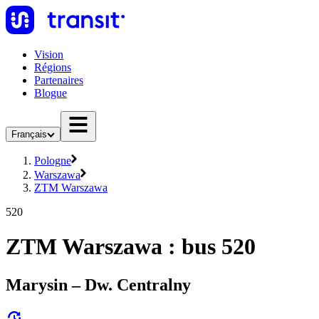
Vision
Régions
Partenaires
Blogue
Français
Pologne
Warszawa
ZTM Warszawa
520
ZTM Warszawa : bus 520
Marysin – Dw. Centralny