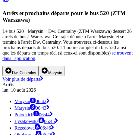
Arrêts et prochains départs pour le bus 520 (ZTM
Warszawa)
Le bus 520 - Marysin – Dw. Centralny (ZTM Warszawa) dessert 26
arrêts de bus à Warszawa. Ce trajet débute à l'arrêt Marysin et se
termine à l'arrêt Dw. Centralny. Vous trouverez ci-dessous les
prochains départs du bus 520. L'horaire complet du bus 520 ainsi
que les départs en temps réel (si ceux-ci sont disponibles)
se trouvent
dans l'application
.
Dw. Centralny
Marysin
Voir plus de départs
Arrêts
lun. 10 août 2026
Marysin
06:42
Marysin
06:43
Potockich
06:44
Łysakowska
06:45
Rezedowa
06:46
Okularowa
06:48