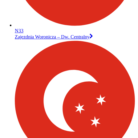
N33
Zajezdnia Woronicza – Dw. Centralny