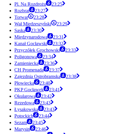
Pl. Na Rozdrożu
23:25
Rozbrat
23:27
Torwar
23:28
Wał Miedzeszyński
23:29
Saska
23:30
Międzynarodowa
23:31
Kanał Gocławski
23:32
Przyczółek Grochowski
23:33
Poligonowa
23:34
Zamieniecka
23:36
CH Promenada
23:37
Zajezdnia Ostrobramska
23:38
Płowiecka
23:40
PKP Gocławek
23:41
Okularowa
23:42
Rezedowa
23:43
Łysakowska
23:43
Potockich
23:44
Sezam
23:45
Marysin
23:46