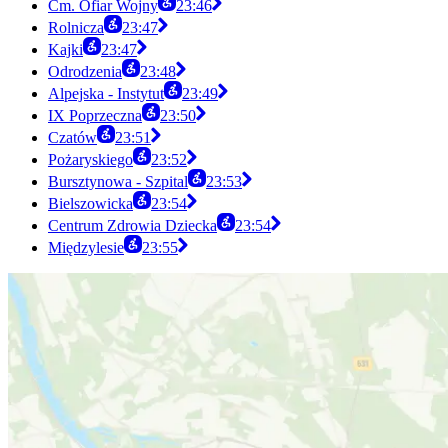
Cm. Ofiar Wojny
23:46
Rolnicza
23:47
Kajki
23:47
Odrodzenia
23:48
Alpejska - Instytut
23:49
IX Poprzeczna
23:50
Czatów
23:51
Pożaryskiego
23:52
Bursztynowa - Szpital
23:53
Bielszowicka
23:54
Centrum Zdrowia Dziecka
23:54
Międzylesie
23:55