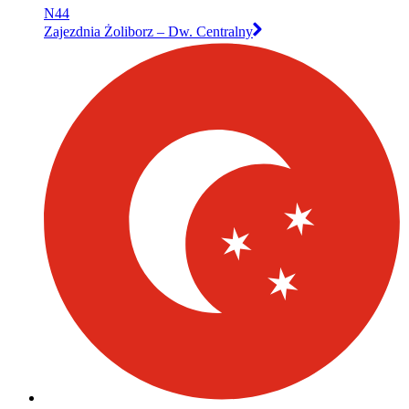
N44
Zajezdnia Żoliborz – Dw. Centralny