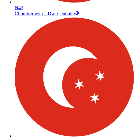
N43
Chomiczówka – Dw. Centralny