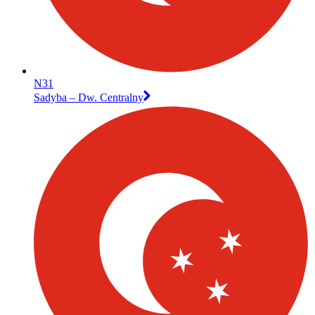
N31
Sadyba – Dw. Centralny