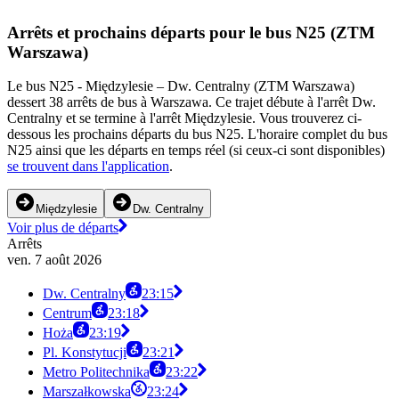
Arrêts et prochains départs pour le bus N25 (ZTM
Warszawa)
Le bus N25 - Międzylesie – Dw. Centralny (ZTM Warszawa)
dessert 38 arrêts de bus à Warszawa. Ce trajet débute à l'arrêt Dw.
Centralny et se termine à l'arrêt Międzylesie. Vous trouverez ci-
dessous les prochains départs du bus N25. L'horaire complet du bus
N25 ainsi que les départs en temps réel (si ceux-ci sont disponibles)
se trouvent dans l'application
.
Międzylesie
Dw. Centralny
Voir plus de départs
Arrêts
ven. 7 août 2026
Dw. Centralny
23:15
Centrum
23:18
Hoża
23:19
Pl. Konstytucji
23:21
Metro Politechnika
23:22
Marszałkowska
23:24