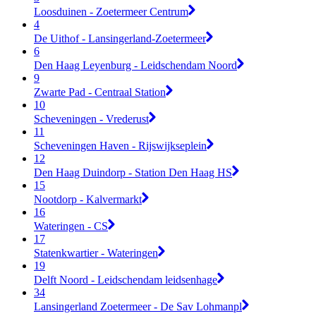
Loosduinen - Zoetermeer Centrum
4
De Uithof - Lansingerland-Zoetermeer
6
Den Haag Leyenburg - Leidschendam Noord
9
Zwarte Pad - Centraal Station
10
Scheveningen - Vrederust
11
Scheveningen Haven - Rijswijkseplein
12
Den Haag Duindorp - Station Den Haag HS
15
Nootdorp - Kalvermarkt
16
Wateringen - CS
17
Statenkwartier - Wateringen
19
Delft Noord - Leidschendam leidsenhage
34
Lansingerland Zoetermeer - De Sav Lohmanpl