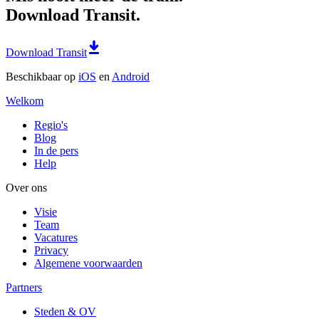
Download Transit.
Download Transit
Beschikbaar op
iOS
en
Android
Welkom
Regio's
Blog
In de pers
Help
Over ons
Visie
Team
Vacatures
Privacy
Algemene voorwaarden
Partners
Steden & OV