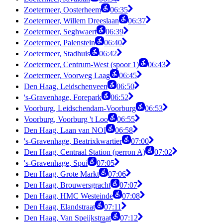
Zoetermeer, Oosterheem
06:35
Zoetermeer, Willem Dreeslaan
06:37
Zoetermeer, Seghwaert
06:39
Zoetermeer, Palenstein
06:40
Zoetermeer, Stadhuis
06:42
Zoetermeer, Centrum-West (spoor 1)
06:43
Zoetermeer, Voorweg Laag
06:45
Den Haag, Leidschenveen
06:50
's-Gravenhage, Forepark
06:52
Voorburg, Leidschendam-Voorburg
06:53
Voorburg, Voorburg 't Loo
06:55
Den Haag, Laan van NOI
06:58
's-Gravenhage, Beatrixkwartier
07:00
Den Haag, Centraal Station (perron A)
07:02
's-Gravenhage, Spui
07:05
Den Haag, Grote Markt
07:06
Den Haag, Brouwersgracht
07:07
Den Haag, HMC Westeinde
07:08
Den Haag, Elandstraat
07:11
Den Haag, Van Speijkstraat
07:12