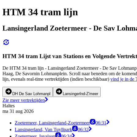
HTM 34 tram lijn
Lansingerland Zoetermeer - De Sav Lohm
HTM 34 tram Lijst van Stations en Volgende Vertrekt
De HTM 34 tram lijn - Lansingerland Zoetermeer - De Sav Lohmanpl 
Haag, De Savornin Lohmanplein. Scroll naar beneden om de komende vert
lijn, evenals real-time vertrektijden (indien beschikbaar)
vind je in de 
DH De Sav Lohmanpl
Lansingerlnd-Z'meer
Zie meer vertrektijden
Haltes
ma 31 aug 2026
Zoetermeer, Lansingerland-Zoetermeer
06:31
Lansingerland, Van Tuyllpark
06:32
Zoetermeer, Javalaan
06:34