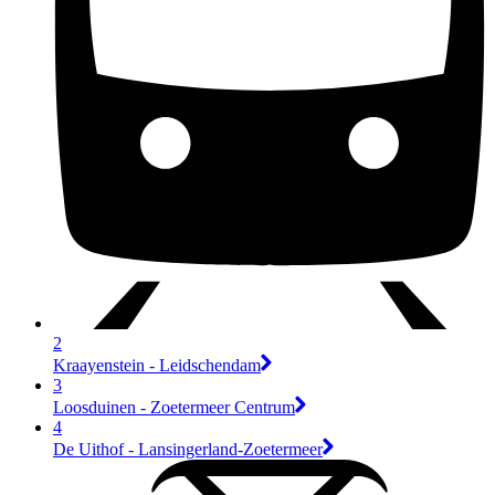
2
Kraayenstein - Leidschendam
3
Loosduinen - Zoetermeer Centrum
4
De Uithof - Lansingerland-Zoetermeer