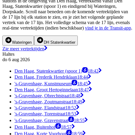
stations in de omgeving van Den Haag, vertrekkend vanaf Den
Haag, Statenkwartier (spoor 1) en eindigend bij Wateringen,
Dorpskade. Scroll naar beneden om de komende vertrektijden van
de 17 lijn bij elk station te zien, en je ziet het volgende geplande
vertrek van de 17 lijn. Het volledige schema van de 17 lijn, evenals
real-time vertrektijden (indien beschikbaar)
vind je in de Transit-app
.
Wateringen
DH Statenkwartier
Zie meer vertrektijden
Haltes
do 6 aug 2026
Den Haag, Statenkwartier (spoor 1)
18:42
Den Haag, Frederik Hendriklaan
18:44
's-Gravenhage, Kunstmuseum
18:45
Den Haag, Groot Hertoginnelaan
18:47
's-Gravenhage, Obrechtstraat
18:48
's-Gravenhage, Zoutmanstraat
18:49
's-Gravenhage, Elandstraat
18:52
's-Gravenhage, Torenstraat
18:53
's-Gravenhage, Gravenstraat
18:55
Den Haag, Buitenhof
18:57
Den Haag, Korte Voorhout
18:59