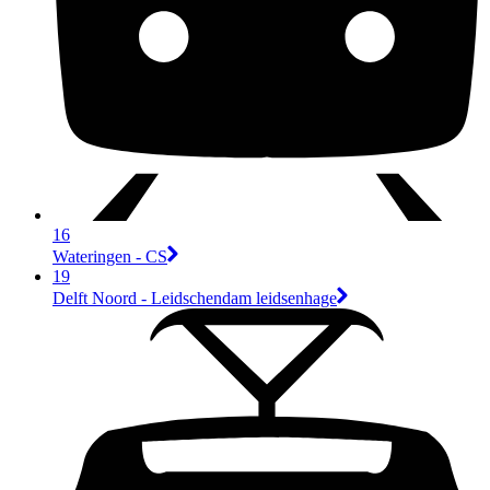
16
Wateringen - CS
19
Delft Noord - Leidschendam leidsenhage