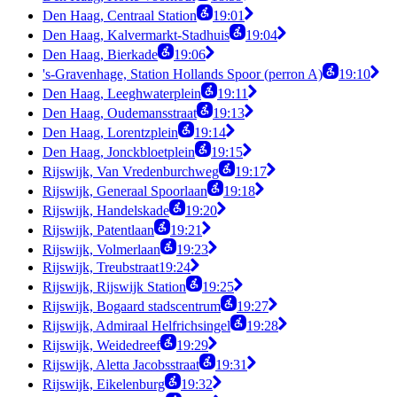
Den Haag, Centraal Station
19:01
Den Haag, Kalvermarkt-Stadhuis
19:04
Den Haag, Bierkade
19:06
's-Gravenhage, Station Hollands Spoor (perron A)
19:10
Den Haag, Leeghwaterplein
19:11
Den Haag, Oudemansstraat
19:13
Den Haag, Lorentzplein
19:14
Den Haag, Jonckbloetplein
19:15
Rijswijk, Van Vredenburchweg
19:17
Rijswijk, Generaal Spoorlaan
19:18
Rijswijk, Handelskade
19:20
Rijswijk, Patentlaan
19:21
Rijswijk, Volmerlaan
19:23
Rijswijk, Treubstraat
19:24
Rijswijk, Rijswijk Station
19:25
Rijswijk, Bogaard stadscentrum
19:27
Rijswijk, Admiraal Helfrichsingel
19:28
Rijswijk, Weidedreef
19:29
Rijswijk, Aletta Jacobsstraat
19:31
Rijswijk, Eikelenburg
19:32