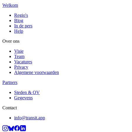
Welkom
Regio's
Blog
In de pers
Help
Over ons
Visie
Team
Vacatures
Privacy
Algemene voorwaarden
Partners
Steden & OV
Gegevens
Contact
info@transit.app