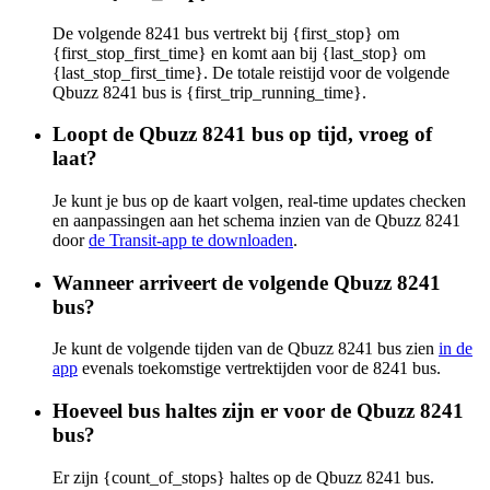
De volgende 8241 bus vertrekt bij {first_stop} om
{first_stop_first_time} en komt aan bij {last_stop} om
{last_stop_first_time}. De totale reistijd voor de volgende
Qbuzz 8241 bus is {first_trip_running_time}.
Loopt de Qbuzz 8241 bus op tijd, vroeg of
laat?
Je kunt je bus op de kaart volgen, real-time updates checken
en aanpassingen aan het schema inzien van de Qbuzz 8241
door
de Transit-app te downloaden
.
Wanneer arriveert de volgende Qbuzz 8241
bus?
Je kunt de volgende tijden van de Qbuzz 8241 bus zien
in de
app
evenals toekomstige vertrektijden voor de 8241 bus.
Hoeveel bus haltes zijn er voor de Qbuzz 8241
bus?
Er zijn {count_of_stops} haltes op de Qbuzz 8241 bus.