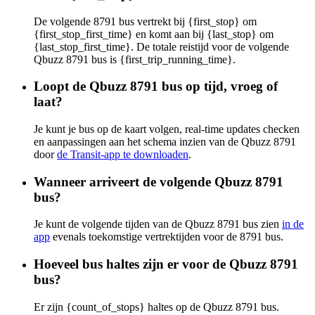
De volgende 8791 bus vertrekt bij {first_stop} om
{first_stop_first_time} en komt aan bij {last_stop} om
{last_stop_first_time}. De totale reistijd voor de volgende
Qbuzz 8791 bus is {first_trip_running_time}.
Loopt de Qbuzz 8791 bus op tijd, vroeg of
laat?
Je kunt je bus op de kaart volgen, real-time updates checken
en aanpassingen aan het schema inzien van de Qbuzz 8791
door
de Transit-app te downloaden
.
Wanneer arriveert de volgende Qbuzz 8791
bus?
Je kunt de volgende tijden van de Qbuzz 8791 bus zien
in de
app
evenals toekomstige vertrektijden voor de 8791 bus.
Hoeveel bus haltes zijn er voor de Qbuzz 8791
bus?
Er zijn {count_of_stops} haltes op de Qbuzz 8791 bus.