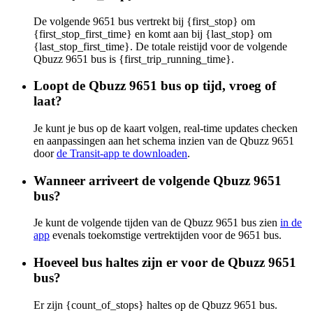
De volgende 9651 bus vertrekt bij {first_stop} om
{first_stop_first_time} en komt aan bij {last_stop} om
{last_stop_first_time}. De totale reistijd voor de volgende
Qbuzz 9651 bus is {first_trip_running_time}.
Loopt de Qbuzz 9651 bus op tijd, vroeg of
laat?
Je kunt je bus op de kaart volgen, real-time updates checken
en aanpassingen aan het schema inzien van de Qbuzz 9651
door
de Transit-app te downloaden
.
Wanneer arriveert de volgende Qbuzz 9651
bus?
Je kunt de volgende tijden van de Qbuzz 9651 bus zien
in de
app
evenals toekomstige vertrektijden voor de 9651 bus.
Hoeveel bus haltes zijn er voor de Qbuzz 9651
bus?
Er zijn {count_of_stops} haltes op de Qbuzz 9651 bus.