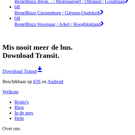
BestelBuzz Blesk. - / Molenaarsgrf / Ottoland / Goudriaan
bB
BestelBuzz Giessenburg / Giessen-Oudekerk
bB
BestelBuzz Hoornaar / Arkel / Hoogblokland
Mis nooit meer de bus.
Download Transit.
Download Transit
Beschikbaar op
iOS
en
Android
Welkom
Regio's
Blog
In de pers
Help
Over ons