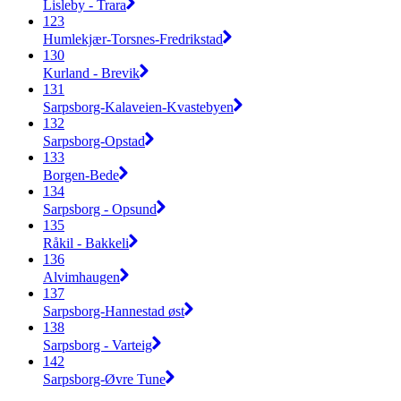
Lisleby - Trara
123
Humlekjær-Torsnes-Fredrikstad
130
Kurland - Brevik
131
Sarpsborg-Kalaveien-Kvastebyen
132
Sarpsborg-Opstad
133
Borgen-Bede
134
Sarpsborg - Opsund
135
Råkil - Bakkeli
136
Alvimhaugen
137
Sarpsborg-Hannestad øst
138
Sarpsborg - Varteig
142
Sarpsborg-Øvre Tune