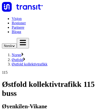
Visjon
Regioner
Partnere
Blogg
Norsk
Norge
Østfold
Østfold kollektivtrafikk
115
Østfold kollektivtrafikk 115
buss
Øyenkilen-Vikane