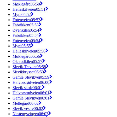
Møklegård
05:50
Helleskilveien
05:51
Myra
05:52
Fotenveien
05:52
Fabrikken
05:53
Øyenkilen
05:54
Fabrikken
05:54
Fotenveien
05:54
Myra
05:55
Helleskilveien
05:56
Møklegård
05:56
Oksrødkilen
05:57
Slevik Trevare
05:58
Slevikkrysset
05:59
Gamle Slevikvei
05:59
Halvorsrødveien
06:00
Slevik skole
06:01
Halvorsrødveien
06:01
Gamle Slevikvei
06:01
Mellegård
06:02
Slevik vestre
06:02
Nestengsvingen
06:03