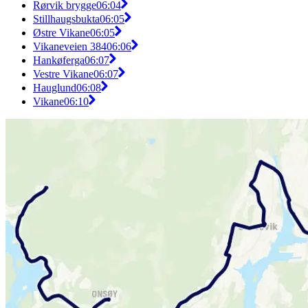
Rørvik brygge
06:04
Stillhaugsbukta
06:05
Østre Vikane
06:05
Vikaneveien 384
06:06
Hankøferga
06:07
Vestre Vikane
06:07
Hauglund
06:08
Vikane
06:10