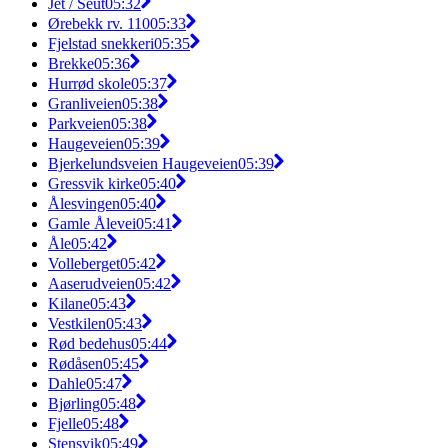
Jet / Seut
05:32
Ørebekk rv. 110
05:33
Fjelstad snekkeri
05:35
Brekke
05:36
Hurrød skole
05:37
Granliveien
05:38
Parkveien
05:38
Haugeveien
05:39
Bjerkelundsveien Haugeveien
05:39
Gressvik kirke
05:40
Ålesvingen
05:40
Gamle Ålevei
05:41
Åle
05:42
Volleberget
05:42
Aaserudveien
05:42
Kilane
05:43
Vestkilen
05:43
Rød bedehus
05:44
Rødåsen
05:45
Dahle
05:47
Bjørling
05:48
Fjelle
05:48
Stensvik
05:49