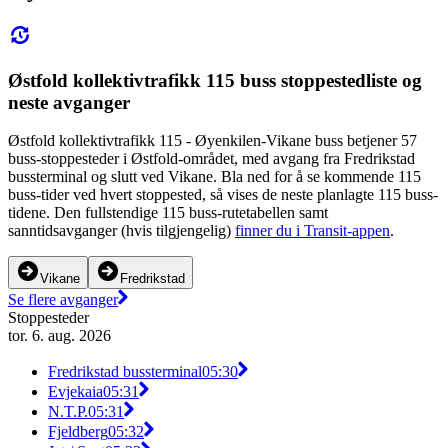
Østfold kollektivtrafikk 115 buss stoppestedliste og
neste avganger
Østfold kollektivtrafikk 115 - Øyenkilen-Vikane buss betjener 57
buss-stoppesteder i Østfold-området, med avgang fra Fredrikstad
bussterminal og slutt ved Vikane. Bla ned for å se kommende 115
buss-tider ved hvert stoppested, så vises de neste planlagte 115 buss-
tidene. Den fullstendige 115 buss-rutetabellen samt
sanntidsavganger (hvis tilgjengelig)
finner du i Transit-appen
.
Vikane
Fredrikstad
Se flere avganger
Stoppesteder
tor. 6. aug. 2026
Fredrikstad bussterminal
05:30
Evjekaia
05:31
N.T.P.
05:31
Fjeldberg
05:32