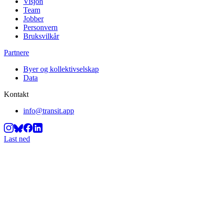
Visjon
Team
Jobber
Personvern
Bruksvilkår
Partnere
Byer og kollektivselskap
Data
Kontakt
info@transit.app
Last ned