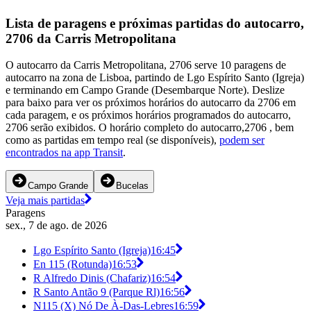
Lista de paragens e próximas partidas do autocarro,
2706 da Carris Metropolitana
O autocarro da Carris Metropolitana, 2706 serve 10 paragens de
autocarro na zona de Lisboa, partindo de Lgo Espírito Santo (Igreja)
e terminando em Campo Grande (Desembarque Norte). Deslize
para baixo para ver os próximos horários do autocarro da 2706 em
cada paragem, e os próximos horários programados do autocarro,
2706 serão exibidos. O horário completo do autocarro,2706 , bem
como as partidas em tempo real (se disponíveis),
podem ser
encontrados na app Transit
.
Campo Grande
Bucelas
Veja mais partidas
Paragens
sex., 7 de ago. de 2026
Lgo Espírito Santo (Igreja)
16:45
En 115 (Rotunda)
16:53
R Alfredo Dinis (Chafariz)
16:54
R Santo Antão 9 (Parque Rl)
16:56
N115 (X) Nó De À-Das-Lebres
16:59