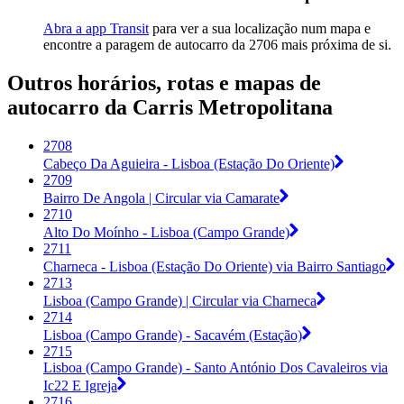
Abra a app Transit
para ver a sua localização num mapa e
encontre a paragem de autocarro da 2706 mais próxima de si.
Outros horários, rotas e mapas de
autocarro da Carris Metropolitana
2708
Cabeço Da Aguieira - Lisboa (Estação Do Oriente)
2709
Bairro De Angola | Circular via Camarate
2710
Alto Do Moínho - Lisboa (Campo Grande)
2711
Charneca - Lisboa (Estação Do Oriente) via Bairro Santiago
2713
Lisboa (Campo Grande) | Circular via Charneca
2714
Lisboa (Campo Grande) - Sacavém (Estação)
2715
Lisboa (Campo Grande) - Santo António Dos Cavaleiros via
Ic22 E Igreja
2716