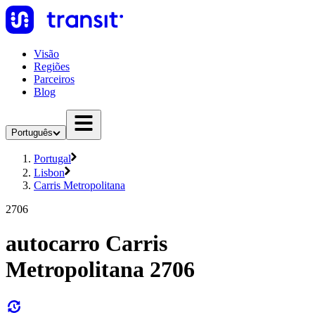
Visão
Regiões
Parceiros
Blog
Português
Portugal
Lisbon
Carris Metropolitana
2706
autocarro Carris
Metropolitana 2706