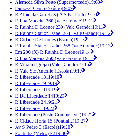
Alameda Silva Porto (Supermercado)
19:08
Famões (Centro Saúde)
19:09
R Almeida Garret (X) A Silva Porto
19:10
R Ilha Madeira 260 (Vale Grande)
19:11
R Rainha D Leonor 230 (Vale Grande)
19:11
R Rainha Station Isabel 264 (Vale Grande)
19:12
R Cidade De Loures (Escola)
19:13
R Rainha Station Isabel 268 (Vale Grande)
19:13
Em 200 (X) R Rainha D Leonor
19:14
R Ilha Madeira 260 (Vale Grande)
19:15
R Viriato (Igreja) (Vale Grande)
19:16
R Vale Sto António (Escola)
19:17
R Liberdade 131
19:18
R Liberdade 79
19:19
R Liberdade 11
19:19
R Da Liberdade 14
19:20
R Liberdade 24
19:21
R Liberdade 1
19:22
R Liberdade (Posto Combustível)
19:25
R Cidade Horta 15 (Pontinha)
19:27
Av S Pedro 3 (Escola)
19:28
Pontinha (Metro) P2
19:30