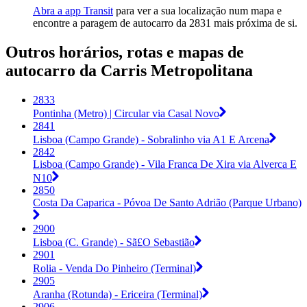
Abra a app Transit
para ver a sua localização num mapa e
encontre a paragem de autocarro da 2831 mais próxima de si.
Outros horários, rotas e mapas de
autocarro da Carris Metropolitana
2833
Pontinha (Metro) | Circular via Casal Novo
2841
Lisboa (Campo Grande) - Sobralinho via A1 E Arcena
2842
Lisboa (Campo Grande) - Vila Franca De Xira via Alverca E
N10
2850
Costa Da Caparica - Póvoa De Santo Adrião (Parque Urbano)
2900
Lisboa (C. Grande) - Sã£O Sebastião
2901
Rolia - Venda Do Pinheiro (Terminal)
2905
Aranha (Rotunda) - Ericeira (Terminal)
2906