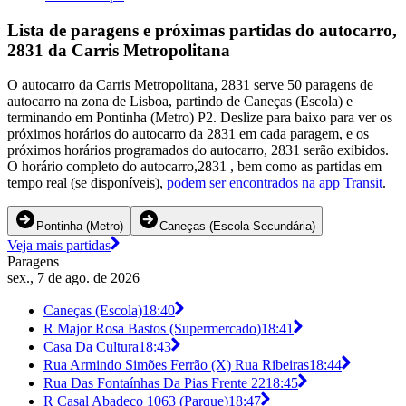
Lista de paragens e próximas partidas do autocarro,
2831 da Carris Metropolitana
O autocarro da Carris Metropolitana, 2831 serve 50 paragens de
autocarro na zona de Lisboa, partindo de Caneças (Escola) e
terminando em Pontinha (Metro) P2. Deslize para baixo para ver os
próximos horários do autocarro da 2831 em cada paragem, e os
próximos horários programados do autocarro, 2831 serão exibidos.
O horário completo do autocarro,2831 , bem como as partidas em
tempo real (se disponíveis),
podem ser encontrados na app Transit
.
Pontinha (Metro)
Caneças (Escola Secundária)
Veja mais partidas
Paragens
sex., 7 de ago. de 2026
Caneças (Escola)
18:40
R Major Rosa Bastos (Supermercado)
18:41
Casa Da Cultura
18:43
Rua Armindo Simões Ferrão (X) Rua Ribeiras
18:44
Rua Das Fontaínhas Da Pias Frente 22
18:45
R Casal Abadeço 1063 (Parque)
18:47