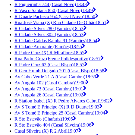
R Figueirinha 744 (Casal Novo)
18:48
R Vasco Santana 850 (Casal Novo)
18:49
R Duarte Pacheco 954 (Casal Novo)
18:50
Rua José Viana (X) Rua Cidade De Olhão
18:51
R Cidade Silves 280 (Famões)
18:53
R Cidade Silves 302 (Famões)
18:53
R Cidade Caldas Rainha 91 (Famões)
18:54
R Cidade Amarante (Famões)
18:55
R Padre Cruz (X) R Miraflores
18:55
Rua Padre Cruz (Frente Polidesportivo)
18:57
R Padre Cruz 62 (Casal Bispo)
18:57
R Gen Humb Delgado 201 (Casal Bispo)
18:58
Av Cabo Verde 21 A (Casal Cambra)
18:59
Av Angola 102 (Casal Cambra)
19:00
Av Angola 73 (Casal Cambra)
19:01
Av Angola 26 (Casal Cambra)
19:02
R Station Isabel (X) R Pedro Alvares Cabral
19:02
Av S Tomé E Principe (X) R D Duarte
19:03
Av S Tomé E Principe 25 (Casal Cambra)
19:04
R Sto Estevão (Chafariz)
19:05
R Sto Estevão 404 (Casal Silveira)
19:06
Casal Silveira (X) R 2 Abril
19:07