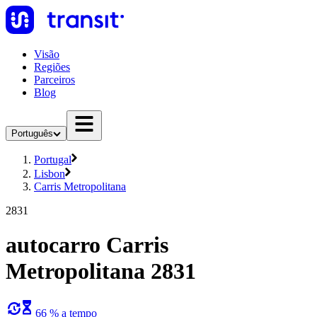
Visão
Regiões
Parceiros
Blog
Português
Portugal
Lisbon
Carris Metropolitana
2831
autocarro Carris
Metropolitana 2831
66 % a tempo