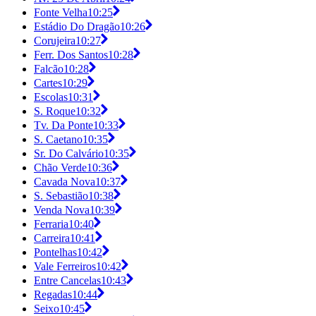
Fonte Velha
10:25
Estádio Do Dragão
10:26
Corujeira
10:27
Ferr. Dos Santos
10:28
Falcão
10:28
Cartes
10:29
Escolas
10:31
S. Roque
10:32
Tv. Da Ponte
10:33
S. Caetano
10:35
Sr. Do Calvário
10:35
Chão Verde
10:36
Cavada Nova
10:37
S. Sebastião
10:38
Venda Nova
10:39
Ferraria
10:40
Carreira
10:41
Pontelhas
10:42
Vale Ferreiros
10:42
Entre Cancelas
10:43
Regadas
10:44
Seixo
10:45