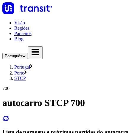
Visão
Regiões
Parceiros
Blog
Português
Portugal
Porto
STCP
700
autocarro STCP 700
Lista de paragens e próximas partidas do autocarro,