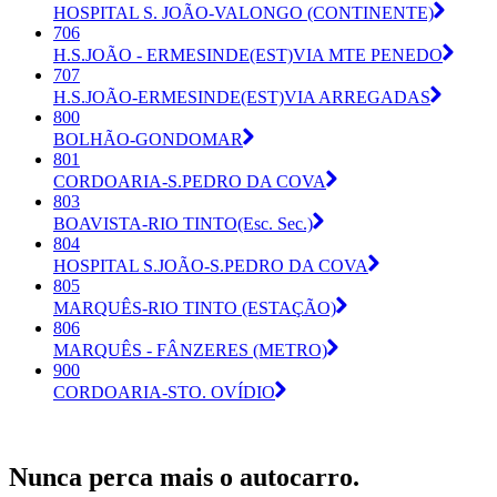
HOSPITAL S. JOÃO-VALONGO (CONTINENTE)
706
H.S.JOÃO - ERMESINDE(EST)VIA MTE PENEDO
707
H.S.JOÃO-ERMESINDE(EST)VIA ARREGADAS
800
BOLHÃO-GONDOMAR
801
CORDOARIA-S.PEDRO DA COVA
803
BOAVISTA-RIO TINTO(Esc. Sec.)
804
HOSPITAL S.JOÃO-S.PEDRO DA COVA
805
MARQUÊS-RIO TINTO (ESTAÇÃO)
806
MARQUÊS - FÂNZERES (METRO)
900
CORDOARIA-STO. OVÍDIO
Nunca perca mais o autocarro.