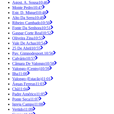
Agost. A. Sousa
10:46
Monte Pedro
10:47
Estr. D. Miguel
10:48
Alto Da Serra
10:49
Ribeiro Cambado
10:50
Fonte Da Senhora
10:51
Gaspar Corte Real
10:52
Oliveira Zina
10:53
Vale De Achas
10:54
25 De Abril
10:55
Pav. Gimnodesport.
10:56
Calvário
10:57
Câmara De Valongo
10:58
Valongo (Centro)
10:59
Ilha
11:00
Valongo (Estação)
11:01
Águas Ferreas
11:03
Chã
11:04
Padre Américo
11:05
Ponte Seca
11:07
Igreja Campo
11:08
Vertido
11:09