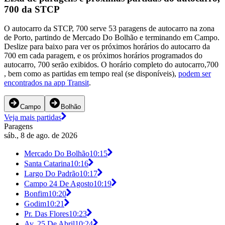
700 da STCP
O autocarro da STCP, 700 serve 53 paragens de autocarro na zona
de Porto, partindo de Mercado Do Bolhão e terminando em Campo.
Deslize para baixo para ver os próximos horários do autocarro da
700 em cada paragem, e os próximos horários programados do
autocarro, 700 serão exibidos. O horário completo do autocarro,700
, bem como as partidas em tempo real (se disponíveis),
podem ser
encontrados na app Transit
.
Campo
Bolhão
Veja mais partidas
Paragens
sáb., 8 de ago. de 2026
Mercado Do Bolhão
10:15
Santa Catarina
10:16
Largo Do Padrão
10:17
Campo 24 De Agosto
10:19
Bonfim
10:20
Godim
10:21
Pr. Das Flores
10:23
Av. 25 De Abril
10:24