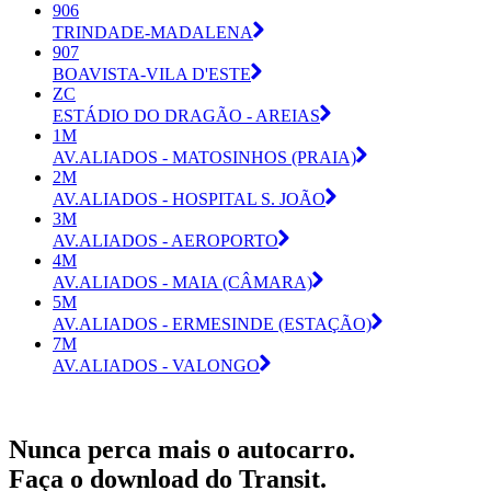
906
TRINDADE-MADALENA
907
BOAVISTA-VILA D'ESTE
ZC
ESTÁDIO DO DRAGÃO - AREIAS
1M
AV.ALIADOS - MATOSINHOS (PRAIA)
2M
AV.ALIADOS - HOSPITAL S. JOÃO
3M
AV.ALIADOS - AEROPORTO
4M
AV.ALIADOS - MAIA (CÂMARA)
5M
AV.ALIADOS - ERMESINDE (ESTAÇÃO)
7M
AV.ALIADOS - VALONGO
Nunca perca mais o autocarro.
Faça o download do Transit.