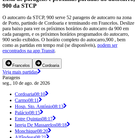
900 da STCP
O autocarro da STCP, 900 serve 52 paragens de autocarro na zona
de Porto, partindo de Cordoaria e terminando em Francelos. Deslize
para baixo para ver os próximos horários do autocarro da 900 em
cada paragem, e os próximos horários programados do autocarro,
900 serão exibidos. O horário completo do autocarro,900 , bem
como as partidas em tempo real (se disponíveis),
podem ser
encontrados na app Transit
.
Francelos
Cordoaria
Veja mais partidas
Paragens
seg., 10 de ago. de 2026
Cordoaria
08:10
Carmo
08:11
Hosp. Sto. António
08:13
Palácio
08:15
Entre Quintas
08:17
Igreja De Massarelos
08:18
Monchique
08:20
Alfândega
08:21