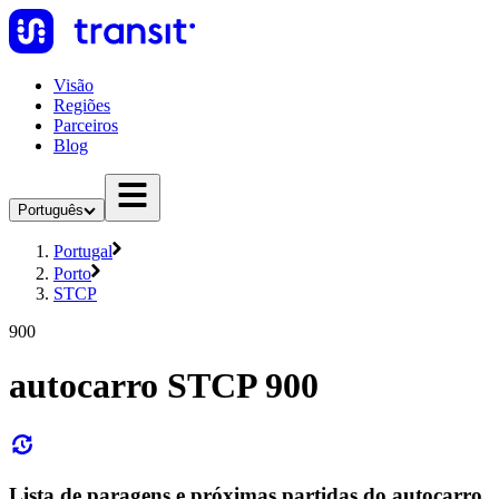
Visão
Regiões
Parceiros
Blog
Português
Portugal
Porto
STCP
900
autocarro STCP 900
Lista de paragens e próximas partidas do autocarro,