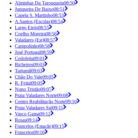
Alminhas Da Tarouquela
08:50
Junqueira De Baixo
08:51
Capela S. Martinho
08:53
A.Santos (Escolas)
08:54
Largo Eirós
08:55
Coelho Moreira
08:56
Valadares (Est)
08:57
Campolinho
08:58
José Portugal
08:59
Cedofeita
09:01
Bicheiros
09:03
Tartumil
09:03
Chão Do Vale
09:05
R. Feital
09:05
Nuno Tristão
09:07
Praia Valadares Norte
09:08
Centro Reabilitação Norte
09:10
Praia Valadares Sul
09:11
Vasco Gama
09:12
Rosas
09:14
Francelos (Estação)
09:15
Francelos
09:16