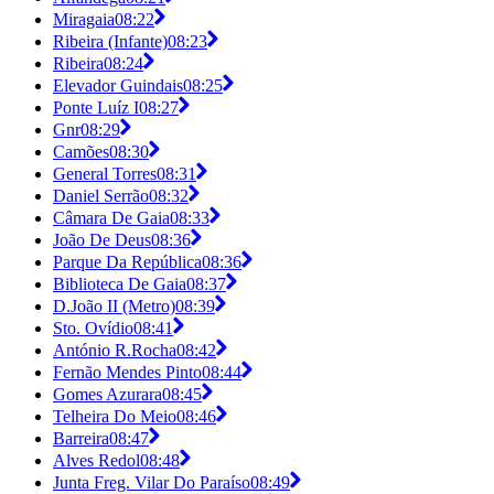
Miragaia
08:22
Ribeira (Infante)
08:23
Ribeira
08:24
Elevador Guindais
08:25
Ponte Luíz I
08:27
Gnr
08:29
Camões
08:30
General Torres
08:31
Daniel Serrão
08:32
Câmara De Gaia
08:33
João De Deus
08:36
Parque Da República
08:36
Biblioteca De Gaia
08:37
D.João II (Metro)
08:39
Sto. Ovídio
08:41
António R.Rocha
08:42
Fernão Mendes Pinto
08:44
Gomes Azurara
08:45
Telheira Do Meio
08:46
Barreira
08:47
Alves Redol
08:48
Junta Freg. Vilar Do Paraíso
08:49