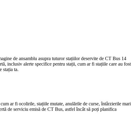
imagine de ansamblu asupra tuturor stațiilor deservite de CT Bus 14
ă, inclusiv alerte specifice pentru stații, cum ar fi stațiile care au fost
 stația ta.
 ar fi ocolirile, stațiile mutate, anulările de curse, întârzierile mari
ertă de serviciu emisă de CT Bus, astfel încât să poți planifica