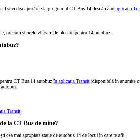
p real și vedea ajustările la programul CT Bus 14 descărcând
aplicația Tra
ție
, precum și orele viitoare de plecare pentru 14 autobuz.
autobuz?
re pentru CT Bus 14 autobuz
în aplicația Transit
(disponibilă în anumite o
e autobuz.
ația Transit
.
4 de la CT Bus de mine?
ești cea mai apropiată stație de autobuz 14 de locul în care te afli.