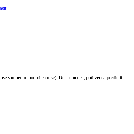
nsit
.
rașe sau pentru anumite curse). De asemenea, poți vedea predicții