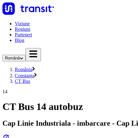
Viziune
Regiuni
Parteneri
Blog
Română
România
Constanța
CT Bus
14
CT Bus 14 autobuz
Cap Linie Industriala - imbarcare - Cap L