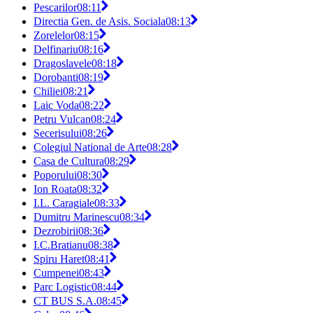
Pescarilor
08:11
Directia Gen. de Asis. Sociala
08:13
Zorelelor
08:15
Delfinariu
08:16
Dragoslavele
08:18
Dorobanti
08:19
Chiliei
08:21
Laic Voda
08:22
Petru Vulcan
08:24
Secerisului
08:26
Colegiul National de Arte
08:28
Casa de Cultura
08:29
Poporului
08:30
Ion Roata
08:32
I.L. Caragiale
08:33
Dumitru Marinescu
08:34
Dezrobirii
08:36
I.C.Bratianu
08:38
Spiru Haret
08:41
Cumpenei
08:43
Parc Logistic
08:44
CT BUS S.A.
08:45