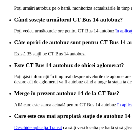
Poți urmări autobuz pe o hartă, monitoriza actualizările în tim
Când sosește următorul CT Bus 14 autobuz?
Poți vedea următoarele ore pentru CT Bus 14 autobuz
în aplica
Câte opriri de autobuz sunt pentru CT Bus 14 
Există 35 stații pe CT Bus 14 autobuz.
Este CT Bus 14 autobuz de obicei aglomerat?
Poți găsi informații în timp real despre nivelurile de aglomera
despre cât de aglomerat va fi autobuz când ajunge la stația ta d
Merge în prezent autobuz 14 de la CT Bus?
Află care este starea actuală pentru CT Bus 14 autobuz
în aplic
Care este cea mai apropiată stație de autobuz 1
Deschide aplicația Transit
ca să-ți vezi locatia pe hartă și să găs