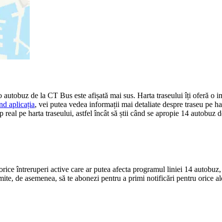
o autobuz de la CT Bus este afișată mai sus. Harta traseului îți oferă o 
d aplicația
, vei putea vedea informații mai detaliate despre traseu pe hart
eal pe harta traseului, astfel încât să știi când se apropie 14 autobuz de
ce întreruperi active care ar putea afecta programul liniei 14 autobuz, cum
mite, de asemenea, să te abonezi pentru a primi notificări pentru orice al