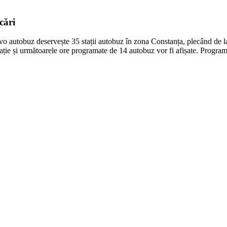
cări
o autobuz deservește 35 stații autobuz în zona Constanța, plecând de la
stație și următoarele ore programate de 14 autobuz vor fi afișate. Progra