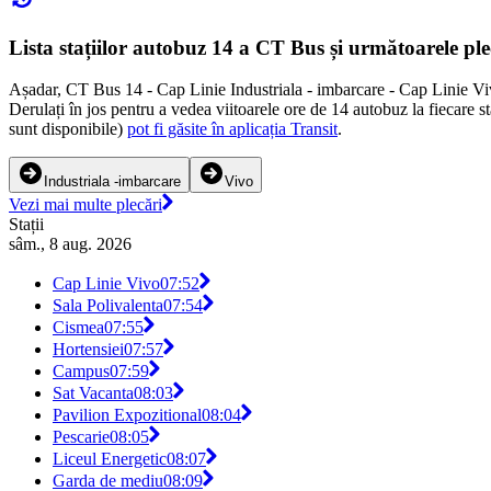
Lista stațiilor autobuz 14 a CT Bus și următoarele ple
Așadar, CT Bus 14 - Cap Linie Industriala - imbarcare - Cap Linie Viv
Derulați în jos pentru a vedea viitoarele ore de 14 autobuz la fiecare 
sunt disponibile)
pot fi găsite în aplicația Transit
.
Industriala -imbarcare
Vivo
Vezi mai multe plecări
Stații
sâm., 8 aug. 2026
Cap Linie Vivo
07:52
Sala Polivalenta
07:54
Cismea
07:55
Hortensiei
07:57
Campus
07:59
Sat Vacanta
08:03
Pavilion Expozitional
08:04
Pescarie
08:05
Liceul Energetic
08:07
Garda de mediu
08:09