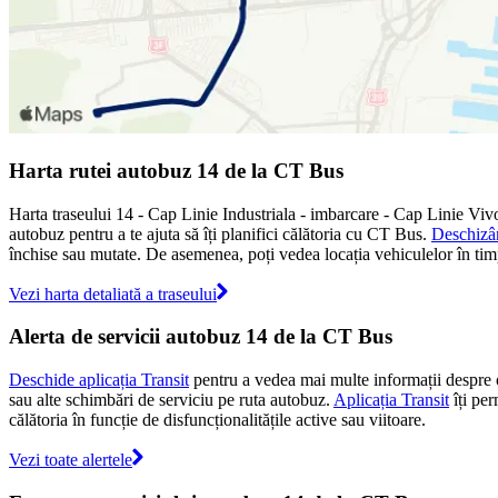
Harta rutei autobuz 14 de la CT Bus
Harta traseului 14 - Cap Linie Industriala - imbarcare - Cap Linie Viv
autobuz pentru a te ajuta să îți planifici călătoria cu CT Bus.
Deschizân
închise sau mutate. De asemenea, poți vedea locația vehiculelor în timp r
Vezi harta detaliată a traseului
Alerta de servicii autobuz 14 de la CT Bus
Deschide aplicația Transit
pentru a vedea mai multe informații despre ori
sau alte schimbări de serviciu pe ruta autobuz.
Aplicația Transit
îți per
călătoria în funcție de disfuncționalitățile active sau viitoare.
Vezi toate alertele