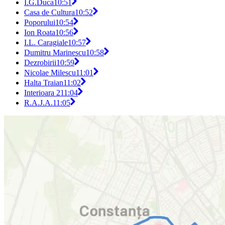
I.G.Duca
10:51
Casa de Cultura
10:52
Poporului
10:54
Ion Roata
10:56
I.L. Caragiale
10:57
Dumitru Marinescu
10:58
Dezrobirii
10:59
Nicolae Milescu
11:01
Halta Traian
11:02
Interioara 2
11:04
R.A.J.A.
11:05