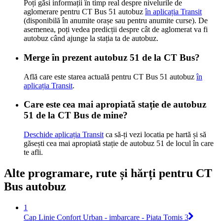
Poți găsi informații în timp real despre nivelurile de
aglomerare pentru CT Bus 51 autobuz
în aplicația Transit
(disponibilă în anumite orașe sau pentru anumite curse). De
asemenea, poți vedea predicții despre cât de aglomerat va fi
autobuz când ajunge la stația ta de autobuz.
Merge în prezent autobuz 51 de la CT Bus?
Află care este starea actuală pentru CT Bus 51 autobuz
în
aplicația Transit
.
Care este cea mai apropiată stație de autobuz
51 de la CT Bus de mine?
Deschide aplicația Transit
ca să-ți vezi locatia pe hartă și să
găsești cea mai apropiată stație de autobuz 51 de locul în care
te afli.
Alte programare, rute și hărți pentru CT
Bus autobuz
1
Cap Linie Confort Urban - imbarcare - Piata Tomis 3