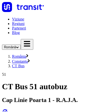
Viziune
Regiuni
Parteneri
Blog
Română
România
Constanța
CT Bus
51
CT Bus 51 autobuz
Cap Linie Poarta 1 - R.A.J.A.