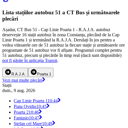
Lista stațiilor autobuz 51 a CT Bus și următoarele
plecări
Așadar, CT Bus 51 - Cap Linie Poarta 1 - R.A.J.A. autobuz
deservește 16 stații autobuz în zona Constanța, plecând de la Cap
Linie Poarta 1 și terminând la R.A.J.A. Derulați în jos pentru a
vedea viitoarele ore de 51 autobuz la fiecare stație și următoarele ore
programate de 51 autobuz vor fi afișate. Programul complet pentru
51 autobuz, precum și plecările în timp real (dacă sunt disponibile)
pot fi găsite în aplicația Transit
.
R.A.J.A.
Poarta 1
Vezi mai multe plecări
Stații
dum., 9 aug. 2026
Cap Linie Poarta 1
10:44
Piata Ovidiu
10:45
Poarta 2
10:46
Fantasio
10:47
Stefan cel Mare
10:49