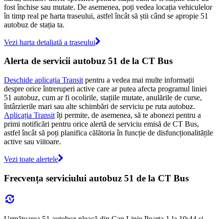
fost închise sau mutate. De asemenea, poți vedea locația vehiculelor
în timp real pe harta traseului, astfel încât să știi când se apropie 51
autobuz de stația ta.
Vezi harta detaliată a traseului
Alerta de servicii autobuz 51 de la CT Bus
Deschide aplicația Transit
pentru a vedea mai multe informații
despre orice întreruperi active care ar putea afecta programul liniei
51 autobuz, cum ar fi ocolirile, stațiile mutate, anulările de curse,
întârzierile mari sau alte schimbări de serviciu pe ruta autobuz.
Aplicația Transit
îți permite, de asemenea, să te abonezi pentru a
primi notificări pentru orice alertă de serviciu emisă de CT Bus,
astfel încât să poți planifica călătoria în funcție de disfuncționalitățile
active sau viitoare.
Vezi toate alertele
Frecvența serviciului autobuz 51 de la CT Bus
Următoarea 51 autobuz pleacă din Cap Linie Poarta 1 la 10:44 și