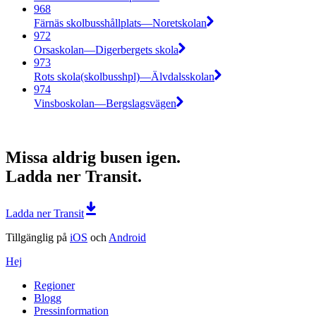
968
Färnäs skolbusshållplats—Noretskolan
972
Orsaskolan—Digerbergets skola
973
Rots skola(skolbusshpl)—Älvdalsskolan
974
Vinsboskolan—Bergslagsvägen
Missa aldrig busen igen.
Ladda ner Transit.
Ladda ner Transit
Tillgänglig på
iOS
och
Android
Hej
Regioner
Blogg
Pressinformation