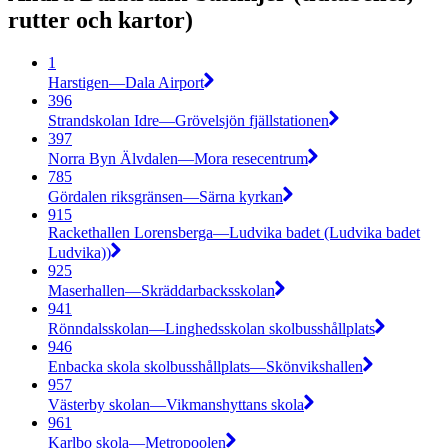
rutter och kartor)
1
Harstigen—Dala Airport
396
Strandskolan Idre—Grövelsjön fjällstationen
397
Norra Byn Älvdalen—Mora resecentrum
785
Gördalen riksgränsen—Särna kyrkan
915
Rackethallen Lorensberga—Ludvika badet (Ludvika badet
Ludvika))
925
Maserhallen—Skräddarbacksskolan
941
Rönndalsskolan—Linghedsskolan skolbusshållplats
946
Enbacka skola skolbusshållplats—Skönvikshallen
957
Västerby skolan—Vikmanshyttans skola
961
Karlbo skola—Metropoolen