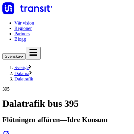
Vår vision
Regioner
Partners
Blogg
Svenska
Sverige
Dalarna
Dalatrafik
395
Dalatrafik bus 395
Flötningen affären—Idre Konsum