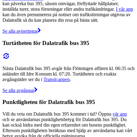
kan påverka bus 395, såsom omvägar, förflyttade hållplatser,
inställda turer, stora förseningar eller andra trafikändringar.
I vår app
kan du även prenumerera på notiser om trafikstörningar utgivna av
Dalatrafik så du kan planera din resa på bästa sätt.
Se alla aviseringar
Turtätheten för Dalatrafik bus 395
Nästa Dalatrafik bus 395 avgår från Flötningen affären kl. 06:35 och
anländer till Idre Konsum kl. 07:20. Turtätheten och exakta
avgångstider ser du i
Transit-appen
.
Se alla avgångar
Punktligheten för Dalatrafik bus 395
Vill du veta om Dalatrafik bus 395 kommer i tid? Öppna
vår app
och se användarnas punklighetsbetyg för Dalatrafik bus 395. Du
kan också bidra med din egen erfarenhet om busens punktlighet.
Eftersom punktligheten beräknas med hjälp av användarna kan vårt
betyg avvika från de officiella mätningarna.