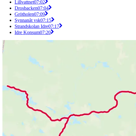
Lillvattnet
07:02
Drosbacken
07:04
Grötholen
07:09
Synnanåt vsk
07:15
Strandskolan Idre
07:17
Idre Konsum
07:20