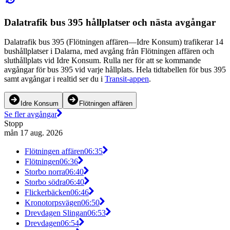
Dalatrafik bus 395 hållplatser och nästa avgångar
Dalatrafik bus 395 (Flötningen affären—Idre Konsum) trafikerar 14
bushållplatser i Dalarna, med avgång från Flötningen affären och
sluthållplats vid Idre Konsum. Rulla ner för att se kommande
avgångar för bus 395 vid varje hållplats. Hela tidtabellen för bus 395
samt avgångar i realtid ser du i
Transit-appen
.
Idre Konsum
Flötningen affären
Se fler avgångar
Stopp
mån 17 aug. 2026
Flötningen affären
06:35
Flötningen
06:36
Storbo norra
06:40
Storbo södra
06:40
Flickerbäcken
06:46
Kronotorpsvägen
06:50
Drevdagen Slingan
06:53
Drevdagen
06:54