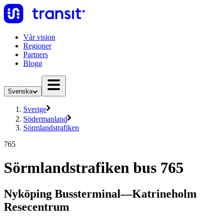
Vår vision
Regioner
Partners
Blogg
Svenska
Sverige
Södermanland
Sörmlandstrafiken
765
Sörmlandstrafiken bus 765
Nyköping Bussterminal—Katrineholm
Resecentrum