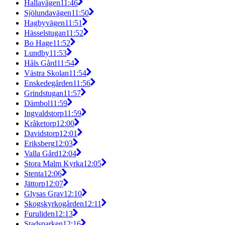
Hallavägen
11:46
Sjölundavägen
11:50
Hagbyvägen
11:51
Hässelstugan
11:52
Bo Hage
11:52
Lundby
11:53
Håls Gård
11:54
Västra Skolan
11:54
Enskedegården
11:56
Grindstugan
11:57
Dämbol
11:59
Ingvaldstorp
11:59
Kråketorp
12:00
Davidstorp
12:01
Eriksberg
12:03
Valla Gård
12:04
Stora Malm Kyrka
12:05
Stenta
12:06
Jättorp
12:07
Glysas Grav
12:10
Skogskyrkogården
12:11
Furuliden
12:13
Stadsparken
12:16