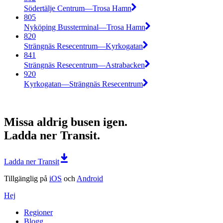
Södertälje Centrum—Trosa Hamn
805
Nyköping Bussterminal—Trosa Hamn
820
Strängnäs Resecentrum—Kyrkogatan
841
Strängnäs Resecentrum—Astrabacken
920
Kyrkogatan—Strängnäs Resecentrum
Missa aldrig busen igen.
Ladda ner Transit.
Ladda ner Transit
Tillgänglig på
iOS
och
Android
Hej
Regioner
Blogg