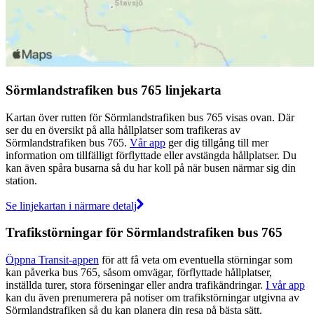
Sörmlandstrafiken bus 765 linjekarta
Kartan över rutten för Sörmlandstrafiken bus 765 visas ovan. Där
ser du en översikt på alla hållplatser som trafikeras av
Sörmlandstrafiken bus 765.
Vår app
ger dig tillgång till mer
information om tillfälligt förflyttade eller avstängda hållplatser. Du
kan även spåra busarna så du har koll på när busen närmar sig din
station.
Se linjekartan i närmare detalj
Trafikstörningar för Sörmlandstrafiken bus 765
Öppna Transit-appen
för att få veta om eventuella störningar som
kan påverka bus 765, såsom omvägar, förflyttade hållplatser,
inställda turer, stora förseningar eller andra trafikändringar.
I vår app
kan du även prenumerera på notiser om trafikstörningar utgivna av
Sörmlandstrafiken så du kan planera din resa på bästa sätt.