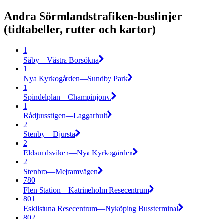
Andra Sörmlandstrafiken-buslinjer
(tidtabeller, rutter och kartor)
1
Säby—Västra Borsökna
1
Nya Kyrkogården—Sundby Park
1
Spindelplan—Champinjonv.
1
Rådjursstigen—Laggarhult
2
Stenby—Djursta
2
Eldsundsviken—Nya Kyrkogården
2
Stenbro—Mejramvägen
780
Flen Station—Katrineholm Resecentrum
801
Eskilstuna Resecentrum—Nyköping Bussterminal
802