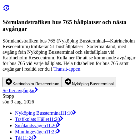
Sörmlandstrafiken bus 765 hållplatser och nästa
avgångar
Sörmlandstrafiken bus 765 (Nyköping Bussterminal—Katrineholm
Resecentrum) trafikerar 51 bushållplatser i Södermanland, med
avgång från Nyköping Bussterminal och sluthållplats vid
Katrineholm Resecentrum. Rulla ner för att se kommande avgångar
för bus 765 vid varje hållplats. Hela tidtabellen för bus 765 samt
avgångar i realtid ser du i
Transit-appen
.
Katrineholm Resecentrum
Nyköping Bussterminal
Se fler avgångar
Stopp
sön 9 aug. 2026
Nyköping Bussterminal
11:10
Trafikplats Hållet
11:20
Smålandsvägen
11:20
Minningevägen
11:23
Tåå
11:24