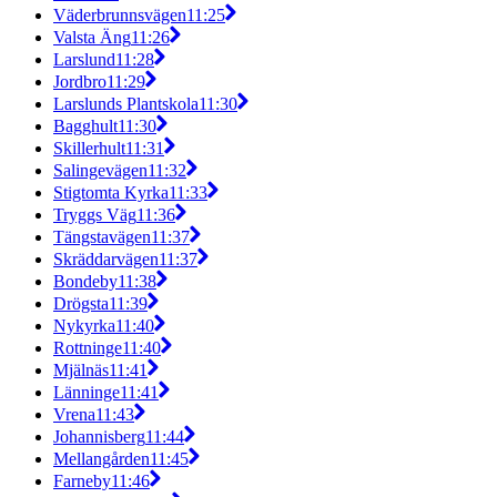
Väderbrunnsvägen
11:25
Valsta Äng
11:26
Larslund
11:28
Jordbro
11:29
Larslunds Plantskola
11:30
Bagghult
11:30
Skillerhult
11:31
Salingevägen
11:32
Stigtomta Kyrka
11:33
Tryggs Väg
11:36
Tängstavägen
11:37
Skräddarvägen
11:37
Bondeby
11:38
Drögsta
11:39
Nykyrka
11:40
Rottninge
11:40
Mjälnäs
11:41
Länninge
11:41
Vrena
11:43
Johannisberg
11:44
Mellangården
11:45
Farneby
11:46