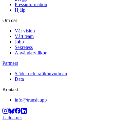
Pressinformation
Hjälp
Om oss
Vår vision
Vårt team
Jobb
Sekretess
Användarvillkor
Partners
Städer och trafikhuvudmän
Data
Kontakt
info@transit.app
Ladda ner