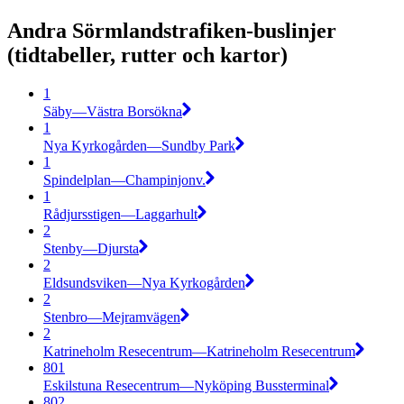
Andra Sörmlandstrafiken-buslinjer
(tidtabeller, rutter och kartor)
1
Säby—Västra Borsökna
1
Nya Kyrkogården—Sundby Park
1
Spindelplan—Champinjonv.
1
Rådjursstigen—Laggarhult
2
Stenby—Djursta
2
Eldsundsviken—Nya Kyrkogården
2
Stenbro—Mejramvägen
2
Katrineholm Resecentrum—Katrineholm Resecentrum
801
Eskilstuna Resecentrum—Nyköping Bussterminal
802