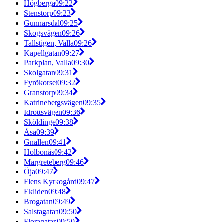
Högberga
09:22
Stenstorp
09:23
Gunnarsdal
09:25
Skogsvägen
09:26
Tallstigen, Valla
09:26
Kapellgatan
09:27
Parkplan, Valla
09:30
Skolgatan
09:31
Fyrökorset
09:32
Granstorp
09:34
Katrinebergsvägen
09:35
Idrottsvägen
09:36
Sköldinge
09:38
Åsa
09:39
Gnallen
09:41
Holbonäs
09:42
Margreteberg
09:46
Öja
09:47
Flens Kyrkogård
09:47
Ekliden
09:48
Brogatan
09:49
Salstagatan
09:50
Floragatan
09:50