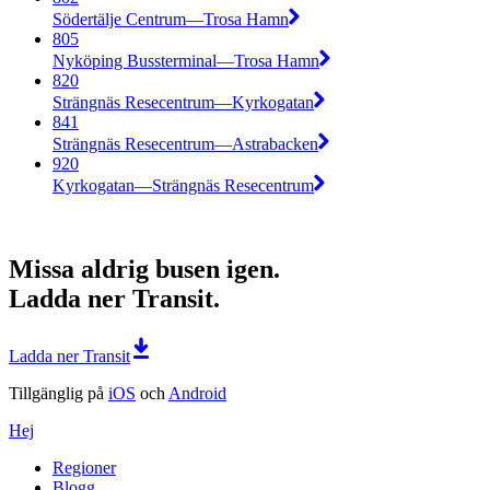
Södertälje Centrum—Trosa Hamn
805
Nyköping Bussterminal—Trosa Hamn
820
Strängnäs Resecentrum—Kyrkogatan
841
Strängnäs Resecentrum—Astrabacken
920
Kyrkogatan—Strängnäs Resecentrum
Missa aldrig busen igen.
Ladda ner Transit.
Ladda ner Transit
Tillgänglig på
iOS
och
Android
Hej
Regioner
Blogg