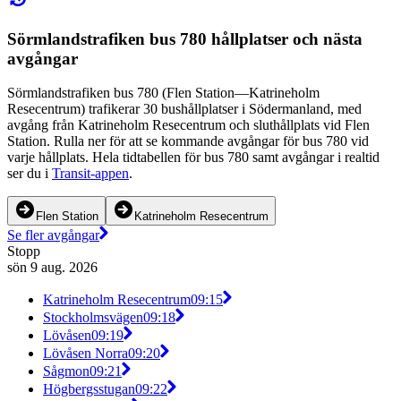
Sörmlandstrafiken bus 780 hållplatser och nästa
avgångar
Sörmlandstrafiken bus 780 (Flen Station—Katrineholm
Resecentrum) trafikerar 30 bushållplatser i Södermanland, med
avgång från Katrineholm Resecentrum och sluthållplats vid Flen
Station. Rulla ner för att se kommande avgångar för bus 780 vid
varje hållplats. Hela tidtabellen för bus 780 samt avgångar i realtid
ser du i
Transit-appen
.
Flen Station
Katrineholm Resecentrum
Se fler avgångar
Stopp
sön 9 aug. 2026
Katrineholm Resecentrum
09:15
Stockholmsvägen
09:18
Lövåsen
09:19
Lövåsen Norra
09:20
Sågmon
09:21
Högbergsstugan
09:22