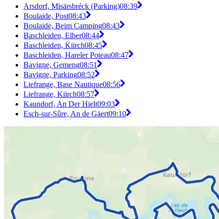
Arsdorf, Misärsbréck (Parking)
08:39
Boulaide, Post
08:43
Boulaide, Beim Camping
08:43
Baschleiden, Elber
08:44
Baschleiden, Kiirch
08:45
Baschleiden, Hareler Poteau
08:47
Bavigne, Gemeng
08:51
Bavigne, Parking
08:52
Liefrange, Base Nautique
08:56
Liefrange, Kiirch
08:57
Kaundorf, An Der Hielt
09:03
Esch-sur-Sûre, An de Gäert
09:10