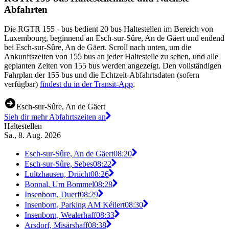
Abfahrten
Die RGTR 155 - bus bedient 20 bus Haltestellen im Bereich von
Luxembourg, beginnend an Esch-sur-Sûre, An de Gäert und endend
bei Esch-sur-Sûre, An de Gäert. Scroll nach unten, um die
Ankunftszeiten von 155 bus an jeder Haltestelle zu sehen, und alle
geplanten Zeiten von 155 bus werden angezeigt. Den vollständigen
Fahrplan der 155 bus und die Echtzeit-Abfahrtsdaten (sofern
verfügbar)
findest du in der Transit-App
.
Esch-sur-Sûre, An de Gäert
Sieh dir mehr Abfahrtszeiten an
Haltestellen
Sa., 8. Aug. 2026
Esch-sur-Sûre, An de Gäert
08:20
Esch-sur-Sûre, Sebes
08:22
Lultzhausen, Driicht
08:26
Bonnal, Um Bommel
08:28
Insenborn, Duerf
08:29
Insenborn, Parking AM Kéilert
08:30
Insenborn, Wealerhaff
08:33
Arsdorf, Misärshaff
08:38