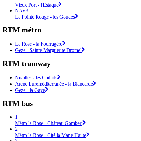
Vieux Port - l'Estaque
NAV3
La Pointe Rouge - les Goudes
RTM métro
La Rose - la Fourragère
Gèze - Sainte-Marguerite Dromel
RTM tramway
Noailles - les Caillols
Arenc Euroméditerranée - la Blancarde
Gèze - la Gaye
RTM bus
1
Métro la Rose - Château Gombert
2
Métro la Rose - Cité la Marie Haute
3