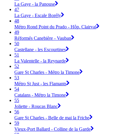
La Gaye - la Panouse
47
La Gaye - Escale Borély
48
Métro Rond Point du Prado - Hôp. Clairval
49
Réformés Canebière - Vauban
50
Castellane - les Escourtines
51
La Valentelle - la Reynarde
52
Gare St Charles - Métro la Timone
53
Métro St Just - les Flamants
54
Catalans - Métro la Timone
55
Joliette - Roucas Blanc
56
Gare St Charles - Belle de mai la Friche
59
Vieux-Port Ballard - Colline de la Garde