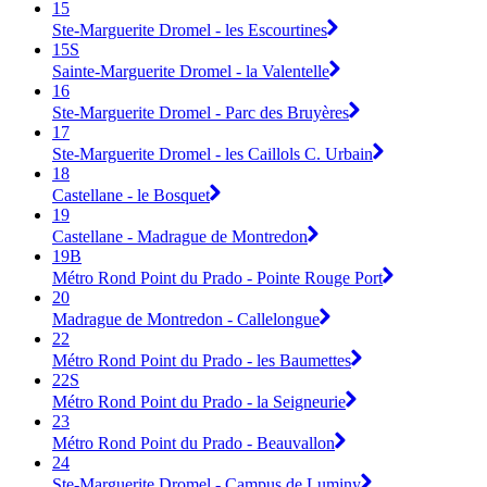
15
Ste-Marguerite Dromel - les Escourtines
15S
Sainte-Marguerite Dromel - la Valentelle
16
Ste-Marguerite Dromel - Parc des Bruyères
17
Ste-Marguerite Dromel - les Caillols C. Urbain
18
Castellane - le Bosquet
19
Castellane - Madrague de Montredon
19B
Métro Rond Point du Prado - Pointe Rouge Port
20
Madrague de Montredon - Callelongue
22
Métro Rond Point du Prado - les Baumettes
22S
Métro Rond Point du Prado - la Seigneurie
23
Métro Rond Point du Prado - Beauvallon
24
Ste-Marguerite Dromel - Campus de Luminy