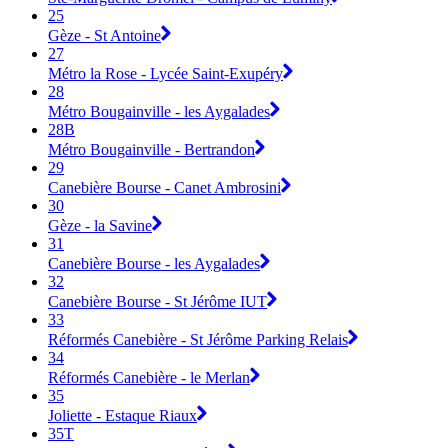
25
Gèze - St Antoine
27
Métro la Rose - Lycée Saint-Exupéry
28
Métro Bougainville - les Aygalades
28B
Métro Bougainville - Bertrandon
29
Canebière Bourse - Canet Ambrosini
30
Gèze - la Savine
31
Canebière Bourse - les Aygalades
32
Canebière Bourse - St Jérôme IUT
33
Réformés Canebière - St Jérôme Parking Relais
34
Réformés Canebière - le Merlan
35
Joliette - Estaque Riaux
35T