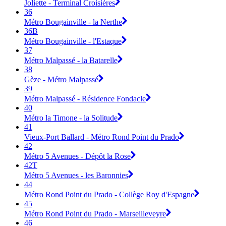
Joliette - Terminal Croisières
36
Métro Bougainville - la Nerthe
36B
Métro Bougainville - l'Estaque
37
Métro Malpassé - la Batarelle
38
Gèze - Métro Malpassé
39
Métro Malpassé - Résidence Fondacle
40
Métro la Timone - la Solitude
41
Vieux-Port Ballard - Métro Rond Point du Prado
42
Métro 5 Avenues - Dépôt la Rose
42T
Métro 5 Avenues - les Baronnies
44
Métro Rond Point du Prado - Collège Roy d'Espagne
45
Métro Rond Point du Prado - Marseilleveyre
46