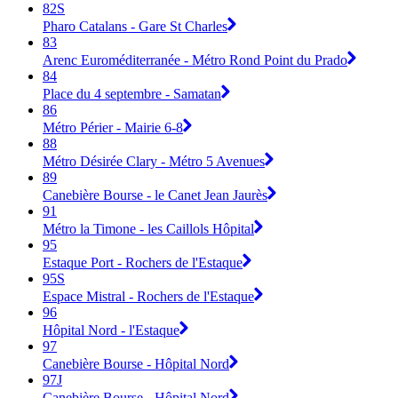
82S
Pharo Catalans - Gare St Charles
83
Arenc Euroméditerranée - Métro Rond Point du Prado
84
Place du 4 septembre - Samatan
86
Métro Périer - Mairie 6-8
88
Métro Désirée Clary - Métro 5 Avenues
89
Canebière Bourse - le Canet Jean Jaurès
91
Métro la Timone - les Caillols Hôpital
95
Estaque Port - Rochers de l'Estaque
95S
Espace Mistral - Rochers de l'Estaque
96
Hôpital Nord - l'Estaque
97
Canebière Bourse - Hôpital Nord
97J
Canebière Bourse - Hôpital Nord