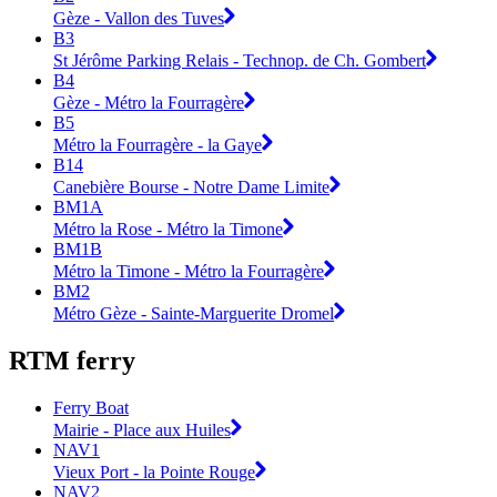
Gèze - Vallon des Tuves
B3
St Jérôme Parking Relais - Technop. de Ch. Gombert
B4
Gèze - Métro la Fourragère
B5
Métro la Fourragère - la Gaye
B14
Canebière Bourse - Notre Dame Limite
BM1A
Métro la Rose - Métro la Timone
BM1B
Métro la Timone - Métro la Fourragère
BM2
Métro Gèze - Sainte-Marguerite Dromel
RTM ferry
Ferry Boat
Mairie - Place aux Huiles
NAV1
Vieux Port - la Pointe Rouge
NAV2