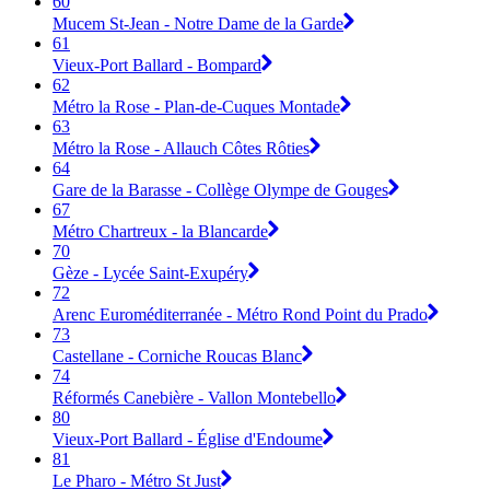
60
Mucem St-Jean - Notre Dame de la Garde
61
Vieux-Port Ballard - Bompard
62
Métro la Rose - Plan-de-Cuques Montade
63
Métro la Rose - Allauch Côtes Rôties
64
Gare de la Barasse - Collège Olympe de Gouges
67
Métro Chartreux - la Blancarde
70
Gèze - Lycée Saint-Exupéry
72
Arenc Euroméditerranée - Métro Rond Point du Prado
73
Castellane - Corniche Roucas Blanc
74
Réformés Canebière - Vallon Montebello
80
Vieux-Port Ballard - Église d'Endoume
81
Le Pharo - Métro St Just