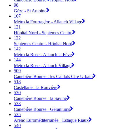
98
Gèze - St Antoine
107
Métro la Fourragère - Allauch Village
121
Hôpital Nord - Septèmes Centre
122
Septèmes Centre - Hôpital Nord
142
Métro la Rose - Allauch la Fève
144
Métro la Rose - Allauch Village
509
Canebière Bourse - les Caillols Ctre Urbain
518
Castellane - la Rouvière
530
Canebière Bourse - la Savine
533
Canebière Bourse - Géraniums
535
Arenc Euroméditerranée - Estaque Riaux
540