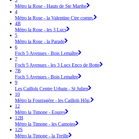
Métro la Rose - Hauts de Ste Marthe
4
Métro la Rose - la Valentine Ctre comm.
4B
Métro la Rose - les 3 Lucs
5
Métro la Rose - la Parade
6
Foch 5 Avenues - Bois Lemaître
7
Foch 5 Avenues - les 3 Lucs Enco de Botte
7B
Foch 5 Avenues - Bois Lemaître
9
Les Caillols Centre Urbain - St Julien
10
Métro la Fourragère - les Caillols Hôp.
12
Métro la Timone - Eoures
12B
Métro la Timone - les Camoins
12S
Métro la Timone - la Treille