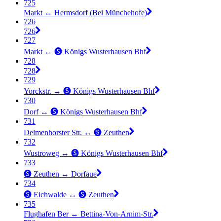
725
Markt ↔︎ Hermsdorf (Bei Münchehofe)
726
726
727
Markt ↔︎ 🅢 Königs Wusterhausen Bhf
728
728
729
Yorckstr. ↔︎ 🅢 Königs Wusterhausen Bhf
730
Dorf ↔︎ 🅢 Königs Wusterhausen Bhf
731
Delmenhorster Str. ↔︎ 🅢 Zeuthen
732
Wustroweg ↔︎ 🅢 Königs Wusterhausen Bhf
733
🅢 Zeuthen ↔︎ Dorfaue
734
🅢 Eichwalde ↔︎ 🅢 Zeuthen
735
Flughafen Ber ↔︎ Bettina-Von-Arnim-Str.