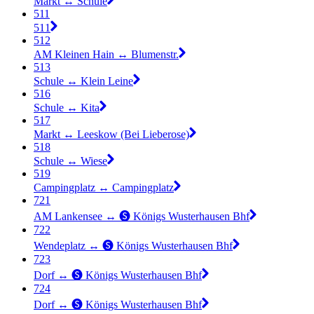
Markt ↔︎ Schule
511
511
512
AM Kleinen Hain ↔︎ Blumenstr.
513
Schule ↔︎ Klein Leine
516
Schule ↔︎ Kita
517
Markt ↔︎ Leeskow (Bei Lieberose)
518
Schule ↔︎ Wiese
519
Campingplatz ↔︎ Campingplatz
721
AM Lankensee ↔︎ 🅢 Königs Wusterhausen Bhf
722
Wendeplatz ↔︎ 🅢 Königs Wusterhausen Bhf
723
Dorf ↔︎ 🅢 Königs Wusterhausen Bhf
724
Dorf ↔︎ 🅢 Königs Wusterhausen Bhf