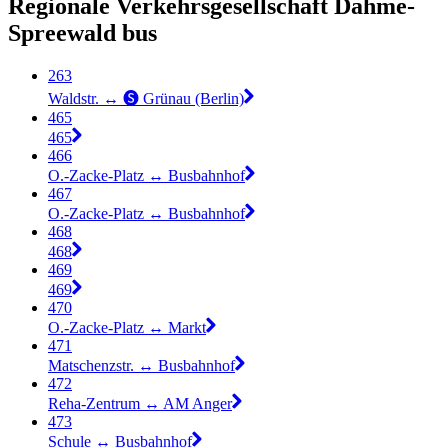
Regionale Verkehrsgesellschaft Dahme-
Spreewald bus
263
Waldstr. ↔︎ 🅢 Grünau (Berlin)
465
465
466
O.-Zacke-Platz ↔︎ Busbahnhof
467
O.-Zacke-Platz ↔︎ Busbahnhof
468
468
469
469
470
O.-Zacke-Platz ↔︎ Markt
471
Matschenzstr. ↔︎ Busbahnhof
472
Reha-Zentrum ↔︎ AM Anger
473
Schule ↔︎ Busbahnhof