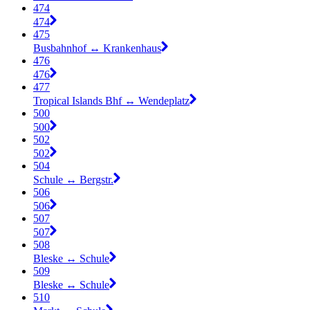
474
474
475
Busbahnhof ↔︎ Krankenhaus
476
476
477
Tropical Islands Bhf ↔︎ Wendeplatz
500
500
502
502
504
Schule ↔︎ Bergstr.
506
506
507
507
508
Bleske ↔︎ Schule
509
Bleske ↔︎ Schule
510