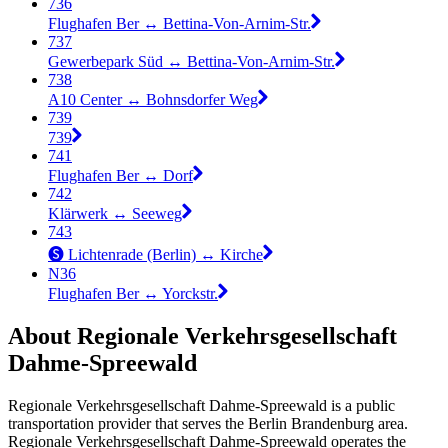
736
Flughafen Ber ↔︎ Bettina-Von-Arnim-Str.
737
Gewerbepark Süd ↔︎ Bettina-Von-Arnim-Str.
738
A10 Center ↔︎ Bohnsdorfer Weg
739
739
741
Flughafen Ber ↔︎ Dorf
742
Klärwerk ↔︎ Seeweg
743
🅢 Lichtenrade (Berlin) ↔︎ Kirche
N36
Flughafen Ber ↔︎ Yorckstr.
About Regionale Verkehrsgesellschaft
Dahme-Spreewald
Regionale Verkehrsgesellschaft Dahme-Spreewald is a public
transportation provider that serves the Berlin Brandenburg area.
Regionale Verkehrsgesellschaft Dahme-Spreewald operates the