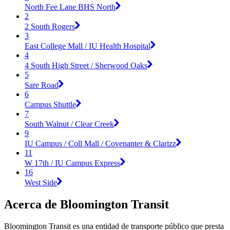
North Fee Lane BHS North
2
2 South Rogers
3
East College Mall / IU Health Hospital
4
4 South High Street / Sherwood Oaks
5
Sare Road
6
Campus Shuttle
7
South Walnut / Clear Creek
9
IU Campus / Coll Mall / Covenanter & Clarizz
11
W 17th / IU Campus Express
16
West Side
Acerca de Bloomington Transit
Bloomington Transit es una entidad de transporte público que presta