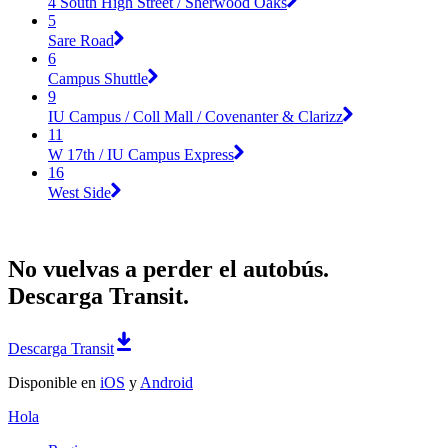
4 South High Street / Sherwood Oaks
5
Sare Road
6
Campus Shuttle
9
IU Campus / Coll Mall / Covenanter & Clarizz
11
W 17th / IU Campus Express
16
West Side
No vuelvas a perder el autobús.
Descarga Transit.
Descarga Transit
Disponible en
iOS
y
Android
Hola