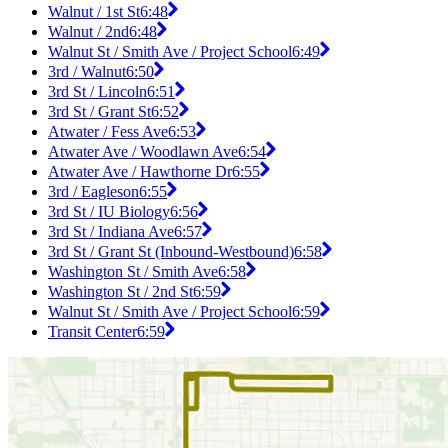
Walnut / 1st St
6:48
Walnut / 2nd
6:48
Walnut St / Smith Ave / Project School
6:49
3rd / Walnut
6:50
3rd St / Lincoln
6:51
3rd St / Grant St
6:52
Atwater / Fess Ave
6:53
Atwater Ave / Woodlawn Ave
6:54
Atwater Ave / Hawthorne Dr
6:55
3rd / Eagleson
6:55
3rd St / IU Biology
6:56
3rd St / Indiana Ave
6:57
3rd St / Grant St (Inbound-Westbound)
6:58
Washington St / Smith Ave
6:58
Washington St / 2nd St
6:59
Walnut St / Smith Ave / Project School
6:59
Transit Center
6:59