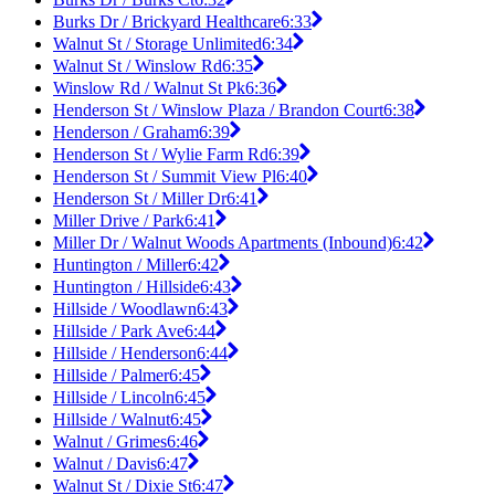
Burks Dr / Brickyard Healthcare
6:33
Walnut St / Storage Unlimited
6:34
Walnut St / Winslow Rd
6:35
Winslow Rd / Walnut St Pk
6:36
Henderson St / Winslow Plaza / Brandon Court
6:38
Henderson / Graham
6:39
Henderson St / Wylie Farm Rd
6:39
Henderson St / Summit View Pl
6:40
Henderson St / Miller Dr
6:41
Miller Drive / Park
6:41
Miller Dr / Walnut Woods Apartments (Inbound)
6:42
Huntington / Miller
6:42
Huntington / Hillside
6:43
Hillside / Woodlawn
6:43
Hillside / Park Ave
6:44
Hillside / Henderson
6:44
Hillside / Palmer
6:45
Hillside / Lincoln
6:45
Hillside / Walnut
6:45
Walnut / Grimes
6:46
Walnut / Davis
6:47
Walnut St / Dixie St
6:47