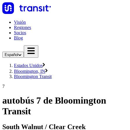
Visión
Regiones
Socios
Blog
Español
Estados Unidos
Bloomington, IN
Bloomington Transit
7
autobús 7 de Bloomington
Transit
South Walnut / Clear Creek