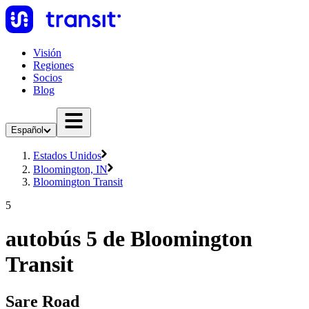
Visión
Regiones
Socios
Blog
Español
Estados Unidos
Bloomington, IN
Bloomington Transit
5
autobús 5 de Bloomington
Transit
Sare Road