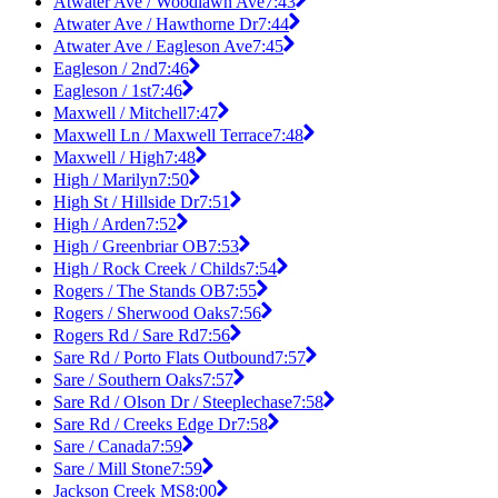
Atwater Ave / Woodlawn Ave
7:43
Atwater Ave / Hawthorne Dr
7:44
Atwater Ave / Eagleson Ave
7:45
Eagleson / 2nd
7:46
Eagleson / 1st
7:46
Maxwell / Mitchell
7:47
Maxwell Ln / Maxwell Terrace
7:48
Maxwell / High
7:48
High / Marilyn
7:50
High St / Hillside Dr
7:51
High / Arden
7:52
High / Greenbriar OB
7:53
High / Rock Creek / Childs
7:54
Rogers / The Stands OB
7:55
Rogers / Sherwood Oaks
7:56
Rogers Rd / Sare Rd
7:56
Sare Rd / Porto Flats Outbound
7:57
Sare / Southern Oaks
7:57
Sare Rd / Olson Dr / Steeplechase
7:58
Sare Rd / Creeks Edge Dr
7:58
Sare / Canada
7:59
Sare / Mill Stone
7:59
Jackson Creek MS
8:00