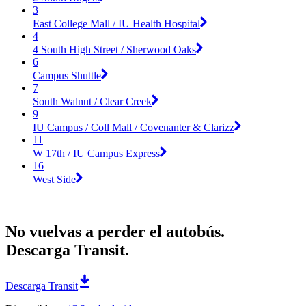
3
East College Mall / IU Health Hospital
4
4 South High Street / Sherwood Oaks
6
Campus Shuttle
7
South Walnut / Clear Creek
9
IU Campus / Coll Mall / Covenanter & Clarizz
11
W 17th / IU Campus Express
16
West Side
No vuelvas a perder el autobús.
Descarga Transit.
Descarga Transit