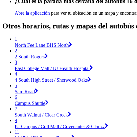
¿Cuál es la parada más cercana del autobús 16 
Abre la aplicación
para ver tu ubicación en un mapa y encontrar
Otros horarios, rutas y mapas del autobús
1
North Fee Lane BHS North
2
2 South Rogers
3
East College Mall / IU Health Hospital
4
4 South High Street / Sherwood Oaks
5
Sare Road
6
Campus Shuttle
7
South Walnut / Clear Creek
9
IU Campus / Coll Mall / Covenanter & Clarizz
11