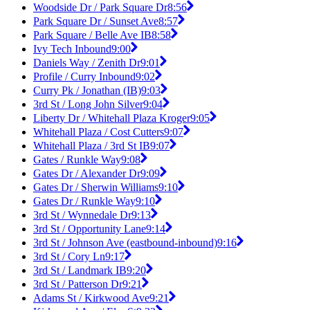
Woodside Dr / Park Square Dr
8:56
Park Square Dr / Sunset Ave
8:57
Park Square / Belle Ave IB
8:58
Ivy Tech Inbound
9:00
Daniels Way / Zenith Dr
9:01
Profile / Curry Inbound
9:02
Curry Pk / Jonathan (IB)
9:03
3rd St / Long John Silver
9:04
Liberty Dr / Whitehall Plaza Kroger
9:05
Whitehall Plaza / Cost Cutters
9:07
Whitehall Plaza / 3rd St IB
9:07
Gates / Runkle Way
9:08
Gates Dr / Alexander Dr
9:09
Gates Dr / Sherwin Williams
9:10
Gates Dr / Runkle Way
9:10
3rd St / Wynnedale Dr
9:13
3rd St / Opportunity Lane
9:14
3rd St / Johnson Ave (eastbound-inbound)
9:16
3rd St / Cory Ln
9:17
3rd St / Landmark IB
9:20
3rd St / Patterson Dr
9:21
Adams St / Kirkwood Ave
9:21