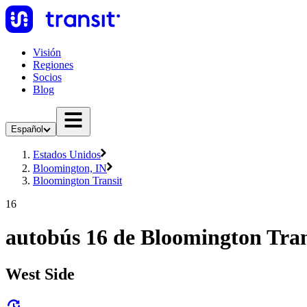
Visión
Regiones
Socios
Blog
Español
Estados Unidos
Bloomington, IN
Bloomington Transit
16
autobús 16 de Bloomington Tran
West Side