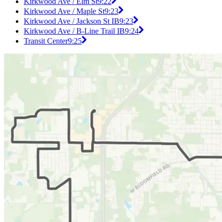
Kirkwood Ave / Elm St
9:22
Kirkwood Ave / Maple St
9:23
Kirkwood Ave / Jackson St IB
9:23
Kirkwood Ave / B-Line Trail IB
9:24
Transit Center
9:25