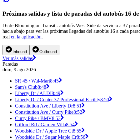
Próximas salidas y lista de paradas del autobús 16 d
16 de Bloomington Transit - autobús West Side da servicio a 37 parad
hacia abajo para ver las próximas llegadas del autobús 16 a cada para
real
en la aplicación
.
Inbound
Outbound
Ver más salidas
Paradas
dom, 9 ago 2026
SR 45 / Wal-Mart
8:45
Sam's Club
8:48
Liberty Dr / ALDI
8:49
Liberty Dr / Center 37 Professional Facility
8:50
Constitution Ave / Liberty Dr
8:51
Constitution Ave / Curry Pike
8:52
Curry Pike / BMV
8:53
Gifford Rd / Garden Villa
8:54
Woodside Dr / Apple Tree Ct
8:55
Woodside Dr / Sugar Maple Cr
8:56