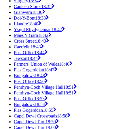
Surgery
18:34
Canteen Stores
18:35
Glanwern
18:36
Dol-Y-Bont
18:38
Llandre
18:40
Ysgol Rhydypennau
18:42
Maes Y Garn
18:42
Cross Street
18:43
Caerfelin
18:43
Post Office
18:44
Jewson
18:44
Farmers' Union of Wales
18:46
Plas Gogerddian
18:47
Bungalows
18:48
Post Office
18:50
Penrhyn-Coch Village Hall
18:51
Penrhyn-Coch Village Hall
18:51
Post Office
18:53
Bungalows
18:54
Plas Gogerddan
18:55
Capel Dewi Crossroads
18:58
Capel Dewi Turn
18:59
Capel Dewi Turn
19:00