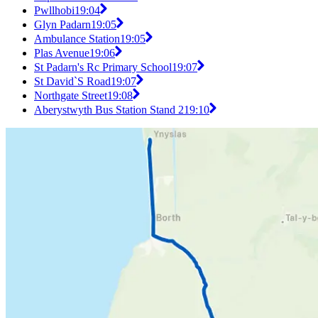
Pwllhobi
19:04
Glyn Padarn
19:05
Ambulance Station
19:05
Plas Avenue
19:06
St Padarn's Rc Primary School
19:07
St David`S Road
19:07
Northgate Street
19:08
Aberystwyth Bus Station Stand 2
19:10