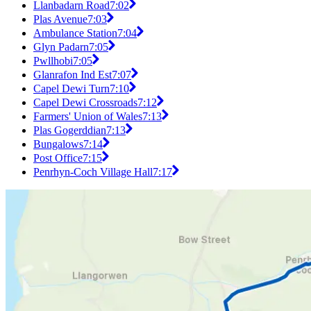
Llanbadarn Road
7:02
Plas Avenue
7:03
Ambulance Station
7:04
Glyn Padarn
7:05
Pwllhobi
7:05
Glanrafon Ind Est
7:07
Capel Dewi Turn
7:10
Capel Dewi Crossroads
7:12
Farmers' Union of Wales
7:13
Plas Gogerddian
7:13
Bungalows
7:14
Post Office
7:15
Penrhyn-Coch Village Hall
7:17