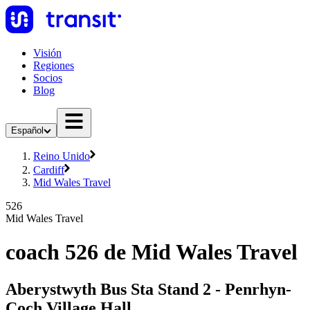
Visión
Regiones
Socios
Blog
Español
Reino Unido
Cardiff
Mid Wales Travel
526
Mid Wales Travel
coach 526 de Mid Wales Travel
Aberystwyth Bus Sta Stand 2 - Penrhyn-
Coch Village Hall