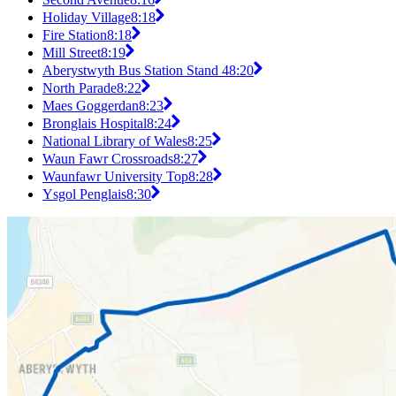
Holiday Village
8:18
Fire Station
8:18
Mill Street
8:19
Aberystwyth Bus Station Stand 4
8:20
North Parade
8:22
Maes Goggerdan
8:23
Bronglais Hospital
8:24
National Library of Wales
8:25
Waun Fawr Crossroads
8:27
Waunfawr University Top
8:28
Ysgol Penglais
8:30