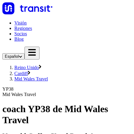
Visión
Regiones
Socios
Blog
Español
Reino Unido
Cardiff
Mid Wales Travel
YP38
Mid Wales Travel
coach YP38 de Mid Wales
Travel